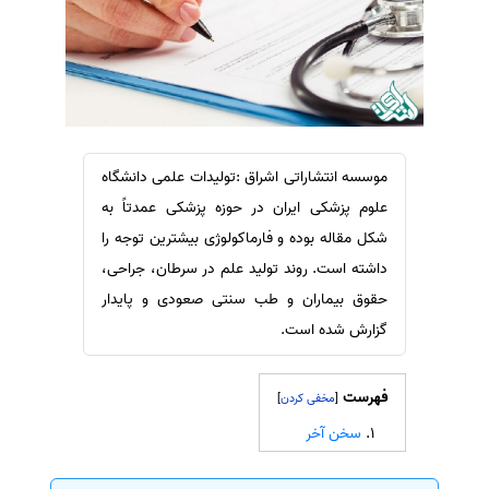
سفارش ویرایش
ترجمه عربی به فارسی
سفارش پارافریز
مشاهده همه زبان ها
سفارش فرمت‌بندی
سفارش کاهش کمیت
سفارش معرفی مجله
موسسه انتشاراتی اشراق :تولیدات علمی دانشگاه
سفارش معرفی مقاله
علوم پزشکی ایران در حوزه پزشکی عمدتاً به
سفارش معرفی کتاب
شکل مقاله بوده و فارماکولوژی بیشترین توجه را
داشته است. روند تولید علم در سرطان، جراحی،
سفارش چکیده مبسوط
حقوق بیماران و طب سنتی صعودی و پایدار
سفارش ترجمه مولتی‌مدیا
گزارش شده است.
سفارش گویندگی
سفارش تولید محتوا
فهرست
]
[
سفارش ترجمه همزمان
سخن آخر
سفارش چکیده گرافیکی
سفارش تهیه کاورلتر