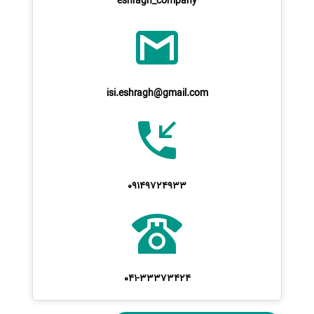
eshragh_company
isi.eshragh@gmail.com
09149724933
041-33373424