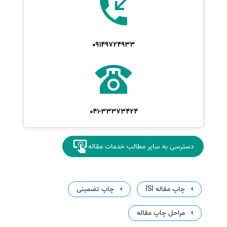
09149724933
041-33373424
دسترسی به سایر مطالب خدمات مقاله
چاپ مقاله ISI
چاپ تضمینی
مراحل چاپ مقاله