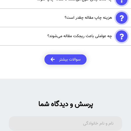
تخصصی با مشاوره حرفه‌ای و ویرایش علمی، شانس پذیرش شما را افزایش
می‌دهند.
بسته به مجله و حوزه تخصصی، میانگین زمان از 4 هفته تا 9 ماه متغیر
هزینه چاپ مقاله چقدر است؟
است.
Subscription Journals: معمولاً هزینه کم یا صفر Open Access
چه عواملی باعث ریجکت مقاله می‌شوند؟
Journals: معمولاً بین 1000 تا 4000 دلار و بالاتر
کیفیت پایین داده‌ها نگارش ضعیف علمی یا زبانی انتخاب مجله نامناسب
تحلیل آماری ناقص
سوالات بیشتر
پرسش و دیدگاه شما