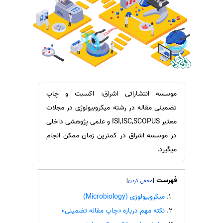
سفارش ویرایش
ترجمه عربی به فارسی
سفارش پارافریز
مشاهده همه زبان ها
سفارش فرمت‌بندی
سفارش کاهش کمیت
سفارش معرفی مجله
سفارش معرفی مقاله
موسسه انتشاراتی اشراق: اکسبت و چاپ
تضمینی مقاله در رشته میکروبیولوژی در مجلات
سفارش معرفی کتاب
معتبر ISI,ISC,SCOPUS و علمی پژوهشی داخلی
سفارش چکیده مبسوط
در موسسه اشراق در کمترین زمان ممکن انجام
سفارش ترجمه مولتی‌مدیا
میگیرد.
سفارش گویندگی
سفارش تولید محتوا
فهرست
]
[
سفارش ترجمه همزمان
میکروبیولوژی (Microbiology)
سفارش چکیده گرافیکی
نکته مهم درباره «چاپ مقاله تضمینی»
سفارش تهیه کاورلتر