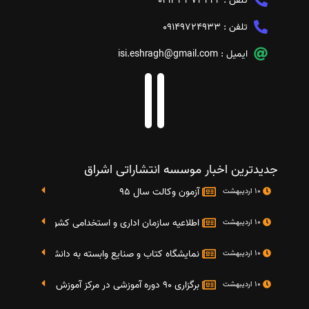
تلفن :
04133373424
تلفن :
09149724933
ایمیل :
isi.eshragh@gmail.com
جدیدترین اخبار موسسه انتشاراتی اشراق
آزمون وکالت سال 95
10 اردیبهشت
اطلاعیه سازمان اداری و استخدامی کشور در خصوص نت
10 اردیبهشت
نمایشگاه کتاب و صنایع وابسته به دانشگاه صنعتی شریف 4 الی 8 مهر م
10 اردیبهشت
برگزاری 90 دوره آموزشی در مرکز آموزش فرهنگی دانشگاه علامه
10 اردیبهشت