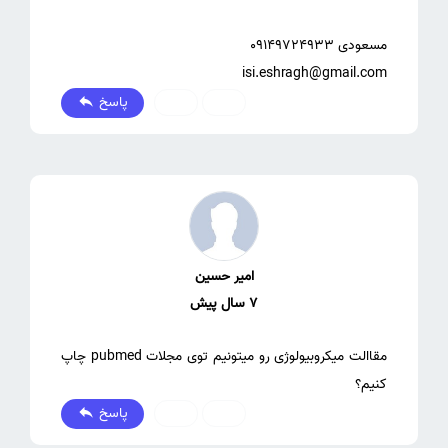
isi.eshragh@gmail.com
پاسخ
0
0
امیر حسین
7 سال پیش
مقاالت میکروبیولوژی رو میتونیم توی مجلات pubmed چاپ
کنیم؟
پاسخ
0
0