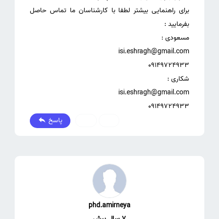
برای راهنمایی بیشتر لطفا با کارشناسان ما تماس حاصل
09149724933
پاسخ
0
1
phd.amirneya
7 سال پیش