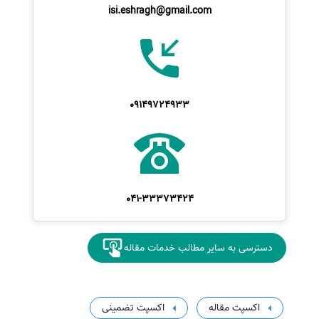
isi.eshragh@gmail.com
09149724933
041-33373424
دسترسی به سایر مطالب خدمات مقاله
اکسپت مقاله
اکسپت تضمینی