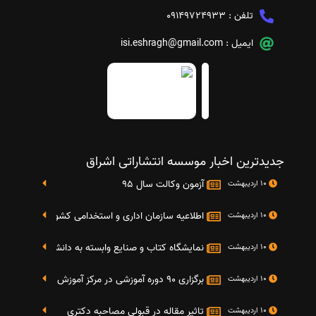
تلفن :
09149724933
ایمیل :
isi.eshragh@gmail.com
جدیدترین اخبار موسسه انتشاراتی اشراق
آزمون وکالت سال 95
10 اردیبهشت
اطلاعیه سازمان اداری و استخدامی کشور در خصوص نت
10 اردیبهشت
نمایشگاه کتاب و صنایع وابسته به دانشگاه صنعتی شریف 4 الی 8 مهر م
10 اردیبهشت
برگزاری 90 دوره آموزشی در مرکز آموزش فرهنگی دانشگاه علامه
10 اردیبهشت
تاثیر مقاله در قبولی مصاحبه دکتری
10 اردیبهشت