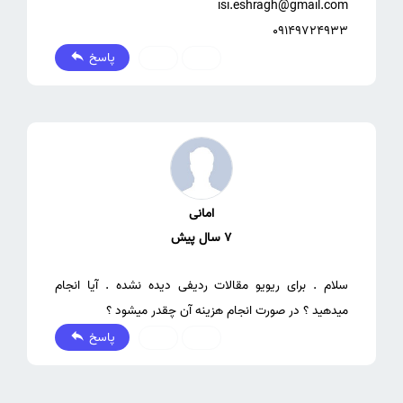
09149724933
پاسخ
0
0
امانی
7 سال پیش
سلام . برای ریویو مقالات ردیفی دیده نشده . آیا انجام
میدهید ؟ در صورت انجام هزینه آن چقدر میشود ؟
پاسخ
0
0