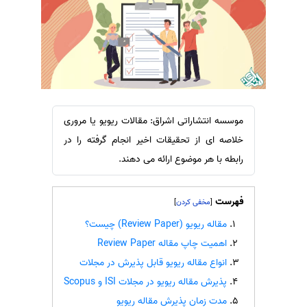
سفارش ویرایش
ترجمه عربی به فارسی
سفارش پارافریز
مشاهده همه زبان ها
سفارش فرمت‌بندی
سفارش کاهش کمیت
سفارش معرفی مجله
موسسه انتشاراتی اشراق: مقالات ریویو یا مروری
سفارش معرفی مقاله
خلاصه ای از تحقیقات اخیر انجام گرفته را در
سفارش معرفی کتاب
رابطه با هر موضوع ارائه می دهند.
سفارش چکیده مبسوط
سفارش ترجمه مولتی‌مدیا
فهرست
]
[
سفارش گویندگی
مقاله ریویو (Review Paper) چیست؟
سفارش تولید محتوا
اهمیت چاپ مقاله Review Paper
سفارش ترجمه همزمان
انواع مقاله ریویو قابل پذیرش در مجلات
پذیرش مقاله ریویو در مجلات ISI و Scopus
سفارش چکیده گرافیکی
مدت زمان پذیرش مقاله ریویو
سفارش تهیه کاورلتر