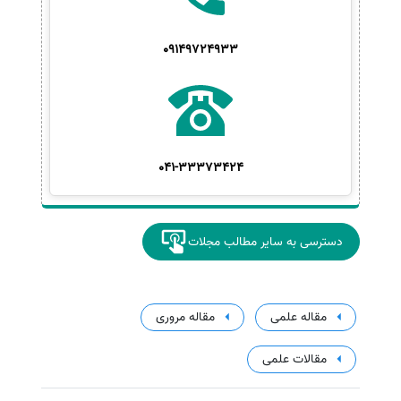
09149724933
041-33373424
دسترسی به سایر مطالب مجلات
مقاله علمی
مقاله مروری
مقالات علمی