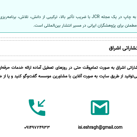
در نهایت، باید تأکید کرد که رسیدن به چاپ در یک مجله JCR با ضریب تأثیر بالا، ترکیبی ا
طمئن برای پژوهشگران ایرانی در مسیر انتشار بین‌المللی است.
تشاراتی اشراق
راتی اشراق به صورت تمام‌وقت حتی در روزهای تعطیل آماده ارائه خدمات حرفه‌ای 
‌توانید از طریق سایت به صورت آنلاین با مشاورین موسسه گفت‌وگو کنید و یا از ط
09149724933
isi.eshragh@gmail.com