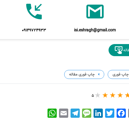
09149724933
isi.eshragh@gmail.com
اله
چاپ فوری
چاپ فوری مقاله
5
WhatsApp
Email
Telegram
Message
LinkedIn
Twitter
Facebook