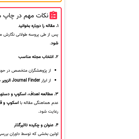
نکات مهم در چاپ مقا
1. مقاله را دوباره بخوانید
پس از طی پروسه طولانی نگارش مقاله، بهتر است 1 تا 2 هفته صبر کنید و مقاله ر
شود
.
2. انتخاب مجله مناسب
از پژوهشگران متخصص در حوزه
از ابزار
Journal Finder الزویر
ب
3. مطالعه اهداف، اسکوپ و دستورالعمل‌های مجله
عدم هماهنگی مقاله با
اسکوپ و ق
رعایت شود.
4. عنوان و چکیده تاثیرگذار
اولین بخشی که توسط داوران بررس