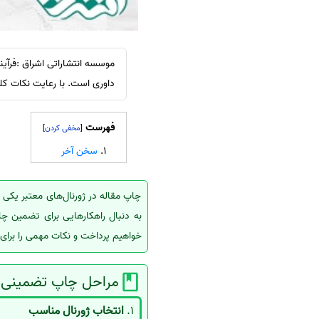
سفارش انگیزه‌نامه‌SOP
موسسه انتشاراتی اشراق :فرآین
داوری است. با رعایت نکات کل
فهرست
]
[
سخن آخر
چاپ مقاله در ژورنال‌های معتبر یکی 
به دنبال راهکارهایی برای تضمین چا
خواهیم پرداخت و نکات مهمی را برای م
مراحل چاپ تضمینی مق
1.
انتخاب ژورنال مناسب