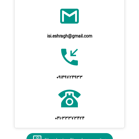
isi.eshragh@gmail.com
09149724933
041-33373424