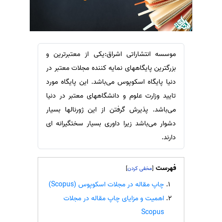
سفارش ویرایش
ترجمه عربی به فارسی
سفارش پارافریز
مشاهده همه زبان ها
سفارش فرمت‌بندی
موسسه انتشاراتی اشراق:یکی از معتبرترین و
سفارش کاهش کمیت
بزرگترین پایگاههای نمایه کننده مجلات معتبر در
سفارش معرفی مجله
دنیا پایگاه اسکوپوس می‌باشد. این پایگاه مورد
سفارش معرفی مقاله
تایید وزارت علوم و دانشگاههای معتبر در دنیا
سفارش معرفی کتاب
می‌باشد. پذیرش گرفتن از این ژورنالها بسیار
سفارش چکیده مبسوط
دشوار می‌باشد زیرا داوری بسیار سختگیرانه ای
دارند.
سفارش ترجمه مولتی‌مدیا
سفارش گویندگی
فهرست
]
[
سفارش تولید محتوا
چاپ مقاله در مجلات اسکوپوس (Scopus)
سفارش ترجمه همزمان
اهمیت و مزایای چاپ مقاله در مجلات
سفارش چکیده گرافیکی
Scopus
سفارش تهیه کاورلتر