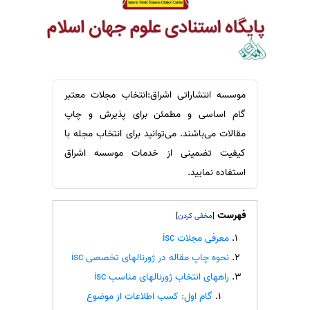
سفارش ویرایش
ترجمه عربی به فارسی
سفارش پارافریز
مشاهده همه زبان ها
سفارش فرمت‌بندی
سفارش کاهش کمیت
موسسه انتشاراتی اشراق:انتخاب مجلات معتبر
سفارش معرفی مجله
گام اساسی و مطمئن برای پذیرش و چاپ
سفارش معرفی مقاله
مقالات می‌باشند. می‌توانید برای انتخاب مجله با
سفارش معرفی کتاب
کیفیت تضمینی از خدمات موسسه اشراق
سفارش چکیده مبسوط
استفاده نمایید.
سفارش ترجمه مولتی‌مدیا
فهرست
]
[
سفارش گویندگی
معرفی مجلات isc
سفارش تولید محتوا
نحوه چاپ مقاله در ژورنالهای تخصصی isc
سفارش ترجمه همزمان
راههای انتخاب ژورنالهای مناسب isc
سفارش چکیده گرافیکی
گام اول: کسب اطلاعات از موضوع
سفارش تهیه کاورلتر