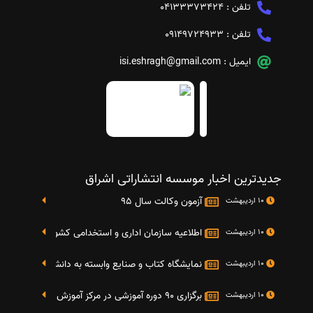
تلفن :
04133373424
تلفن :
09149724933
ایمیل :
isi.eshragh@gmail.com
جدیدترین اخبار موسسه انتشاراتی اشراق
آزمون وکالت سال 95
10 اردیبهشت
اطلاعیه سازمان اداری و استخدامی کشور در خصوص نت
10 اردیبهشت
نمایشگاه کتاب و صنایع وابسته به دانشگاه صنعتی شریف 4 الی 8 مهر م
10 اردیبهشت
برگزاری 90 دوره آموزشی در مرکز آموزش فرهنگی دانشگاه علامه
10 اردیبهشت