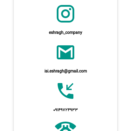
eshragh_company
isi.eshragh@gmail.com
09149724933