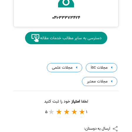
041-33373424
دسترسی به سایر مطالب خدمات مقاله
مجلات isc
مجلات علمی
مجلات معتبر
لطفا
امتیاز
خود را ثبت کنید
5
1
ارسال به دوستان: