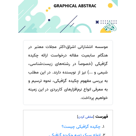
سفارش ویرایش
ترجمه عربی به فارسی
سفارش پارافریز
مشاهده همه زبان ها
سفارش فرمت‌بندی
سفارش کاهش کمیت
سفارش معرفی مجله
موسسه انتشاراتی اشراق:اکثر مجلات معتبر در
هنگام سابمیت مقاله درخواست ارائه چکیده
سفارش معرفی مقاله
گرافیکی (خصوصاً در رشته‌های زیست‌شناسی،
سفارش معرفی کتاب
شیمی و ...) نیز از نویسنده دارند. در این مطلب
سفارش چکیده مبسوط
به بررسی مفهوم چکیده گرافیکی، نحوه ترسیم و
سفارش ترجمه مولتی‌مدیا
به معرفی انواع نرم‌افزارهای کاربردی در این زمینه
سفارش گویندگی
خواهیم پرداخت.
سفارش تولید محتوا
سفارش ترجمه همزمان
فهرست
]
[
سفارش چکیده گرافیکی
چکیده گرافیکی چیست؟
انواع سبک تهیه چکیده گرافیکی
سفارش تهیه کاورلتر