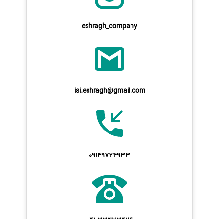
eshragh_company
isi.eshragh@gmail.com
09149724933