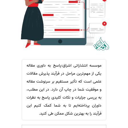
سفارش ویرایش
ترجمه عربی به فارسی
سفارش پارافریز
مشاهده همه زبان ها
سفارش فرمت‌بندی
سفارش کاهش کمیت
سفارش معرفی مجله
سفارش معرفی مقاله
سفارش معرفی کتاب
موسسه انتشاراتی اشراق:پاسخ به داوری مقاله
سفارش چکیده مبسوط
یکی از مهم‌ترین مراحل در فرآیند پذیرش مقالات
سفارش ترجمه مولتی‌مدیا
علمی است که تأثیر مستقیم بر سرنوشت مقاله
و موفقیت شما در چاپ آن دارد. در این مطلب،
سفارش گویندگی
به بررسی جزئیات و نکات کلیدی پاسخ به نظرات
سفارش تولید محتوا
داوران پرداخته‌ایم تا به شما کمک کنیم این
سفارش ترجمه همزمان
فرآیند را به بهترین شکل ممکن طی کنید.
سفارش چکیده گرافیکی
سفارش تهیه کاورلتر