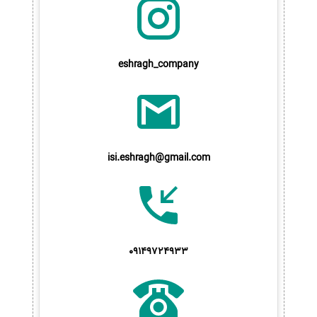
eshragh_company
isi.eshragh@gmail.com
09149724933