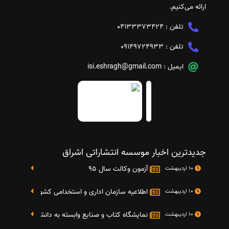
ارائه می‌کنیم.
تلفن :
04133373424
تلفن :
09149724933
ایمیل :
isi.eshragh@gmail.com
جدیدترین اخبار موسسه انتشاراتی اشراق
آزمون وکالت سال 95
10 اردیبهشت
اطلاعیه سازمان اداری و استخدامی کشور در خصوص نت
10 اردیبهشت
نمایشگاه کتاب و صنایع وابسته به دانشگاه صنعتی شریف 4 الی 8 مهر م
10 اردیبهشت