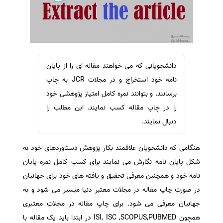
سفارش ویرایش
ترجمه عربی به فارسی
سفارش پارافریز
مشاهده همه زبان ها
سفارش فرمت‌بندی
سفارش کاهش کمیت
دانشجویانی که می خواهند مقاله ای را از پایان
سفارش معرفی مجله
نامه خود استخراج و در مجلات JCR به چاپ
سفارش معرفی مقاله
برسانند. و بتوانند نمره کامل امتیاز پژوهشی خود
را در چاپ مقاله کسب نمایند. این مطلب را
سفارش معرفی کتاب
دنبال نمایند.
سفارش چکیده مبسوط
سفارش ترجمه مولتی‌مدیا
هنگامی که دانشجویان علاقمند بکار پژوهش دستاوردهای خود به
سفارش گویندگی
شکل پایان نامه نگارش می نمایند برای کسب کامل نمره پایان
سفارش تولید محتوا
نامه خود و همچنین معرفی تحقیق و یافته های خود برای جهانیان
در صورت چاپ مقاله در مجلات معتبر دنیا میسیر می شود و به
سفارش ترجمه همزمان
جهانیان معرفی می شود. برای چاپ مقاله در مجلات معتبری
سفارش چکیده گرافیکی
همچون ISI, ISC ,SCOPUS,PUBMED در ابتدا باید یک مقاله با
سفارش تهیه کاورلتر