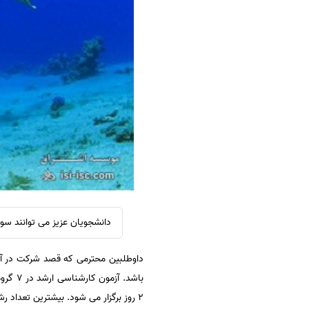
سفارش ویرایش
ترجمه عربی به فارسی
سفارش پارافریز
مشاهده همه زبان ها
سفارش فرمت‌بندی
سفارش کاهش کمیت
سفارش معرفی مجله
سفارش معرفی مقاله
سفارش معرفی کتاب
سفارش چکیده مبسوط
سفارش ترجمه مولتی‌مدیا
سفارش گویندگی
دانشجویان عزیز می توانند سوالات رشته زیست شناس
سفارش تولید محتوا
داوطلبین محترمی که قصد شرکت در آزم
سفارش ترجمه همزمان
باشد.
سفارش چکیده گرافیکی
2 روز برگزار می شود. بیشترین تعداد رشته ها در گروه انسانی و بعد گروه فنی و مهندسی می باشد.
سفارش تهیه کاورلتر