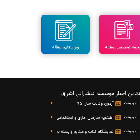
رجمه تخصصی مقاله
ویراستاری مقاله
ترین اخبار موسسه انتشاراتی اشراق
آزمون وکالت سال 95
اطلاعیه سازمان اداری و استخدامی کشور در خصوص نتایج دومین آز
نمایشگاه کتاب و صنایع وابسته به دانشگاه صنعتی شریف 4 الی 8 مهر ماه 95