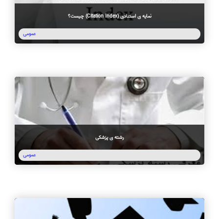
نمایه ی استنادی (Citation Index) چیست؟
عمومی
رشته ی پزشکی
عمومی