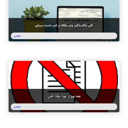
سفارش ویرایش
ترجمه عربی به فارسی
سفارش پارافریز
مشاهده همه زبان ها
سفارش فرمت‌بندی
تاثیر شگفت‌انگیز چاپ مقاله در کسر خدمت سربازی
سفارش کاهش کمیت
عمومی
سفارش معرفی مجله
سفارش معرفی مقاله
سفارش معرفی کتاب
سفارش چکیده مبسوط
سفارش ترجمه مولتی‌مدیا
سفارش گویندگی
همه چیز در مورد سرقت علمی
سفارش تولید محتوا
عمومی
سفارش ترجمه همزمان
سفارش چکیده گرافیکی
سفارش تهیه کاورلتر