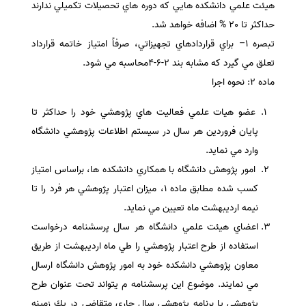
هيئت علمي دانشكده هايي كه دوره هاي تحصيلات تكميلي ندارند
حداكثر تا 20 % اضافه خواهد شد.
تبصره 1– براي قراردادهاي تجهيزاتي، صرفاً امتياز خاتمه قرارداد
تعلق مي گيرد كه مشابه بند 2-6-4محاسبه مي شود.
ماده 2: نحوه اجرا
عضو هيات علمي فعاليت هاي پژوهشي خود را حداكثر تا
پايان فروردين هر سال در سيستم اطلاعات پژوهشي دانشگاه
وارد مي نمايد.
امور پژوهش دانشگاه با همكاري دانشكده ها، براساس امتياز
كسب شده مطابق ماده 1، ميزان اعتبار پژوهشي هر فرد را تا
نيمه ارديبهشت ماه تعيين مي نمايد.
اعضاي هيئت علمي دانشگاه هر سال پرسشنامه درخواست
استفاده از طرح اعتبار پژوهشي را طي ماه ارديبهشت از طريق
معاون پژوهشي دانشكده خود به امور پژوهش دانشگاه ارسال
مي نمايند. موضوع اين پرسشنامه م يتواند تحت عنوان طرح
پژوهشي يا برنامه پژوهشي سال جاري متقاضي در يك زمينه