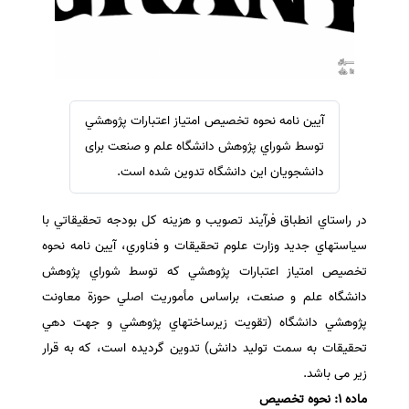
سفارش ویرایش
ترجمه عربی به فارسی
سفارش پارافریز
مشاهده همه زبان ها
سفارش فرمت‌بندی
سفارش کاهش کمیت
آيين نامه نحوه تخصيص امتياز اعتبارات پژوهشي
سفارش معرفی مجله
توسط شوراي پژوهش دانشگاه علم و صنعت برای
سفارش معرفی مقاله
دانشجویان این دانشگاه تدوین شده است.
سفارش معرفی کتاب
در راستاي انطباق فرآيند تصويب و هزينه کل بودجه تحقيقاتي با
سفارش چکیده مبسوط
سياستهاي جديد وزارت علوم تحقيقات و فناوري، آيين نامه نحوه
سفارش ترجمه مولتی‌مدیا
تخصيص امتياز اعتبارات پژوهشي كه توسط شوراي پژوهش
سفارش گویندگی
دانشگاه علم و صنعت، براساس مأموريت اصلي حوزة معاونت
سفارش تولید محتوا
پژوهشي دانشگاه (تقويت زيرساختهاي پژوهشي و جهت دهي
تحقيقات به سمت توليد دانش) تدوين گرديده است، که به قرار
سفارش ترجمه همزمان
زیر می باشد.
سفارش چکیده گرافیکی
ماده 1: نحوه تخصيص
سفارش تهیه کاورلتر