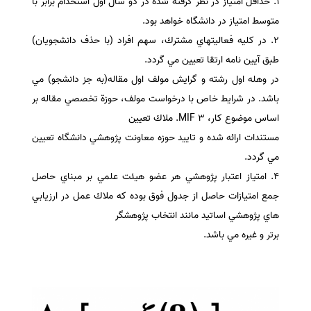
1. حداقل امتياز در نظر گرفته شده در دو سال اول استخدام برابر با
متوسط امتياز در دانشگاه خواهد بود.
2. در كليه فعاليتهاي مشترك، سهم افراد (با حذف دانشجويان)
طبق آيين نامه ارتقا تعيين مي گردد.
در وهله اول رشته و گرايش مولف اول مقاله(به جز دانشجو) مي
باشد. در شرايط خاص با درخواست مولف، حوزة تخصصي مقاله بر
اساس موضوع كار، MIF 3. ملاك تعيين
مستندات ارائه شده و تاييد حوزه معاونت پژوهشي دانشگاه تعيين
مي گردد.
4. امتياز اعتبار پژوهشي هر عضو هيئت علمي بر مبناي حاصل
جمع امتيازات حاصل از جدول فوق بوده كه ملاك عمل در ارزيابي
هاي پژوهشي اساتيد مانند انتخاب پژوهشگر
برتر و غيره مي باشد.