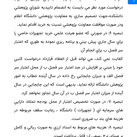
درخواست مورد نظر مي بايست به انضمام تاييديه شوراي پژوهشي
دانشكده،جهت تصميم سازي به معاونت پژوهشي دانشگاه اعلام
ودر صورت موافقت معاونت پژوهشي نسبت به خريد اقدام نمايد.
تبصره 6: در صورتي كه عضو هيئت علمي خريد تجهيزات خاصي را
براي سال جاري پيش بيني و برنامه ريزي نموده به طوري كه اعتبار
سر فصل ب براي انجام آن
كفايت نمي كند، مي تواند قبل از انعقاد قرارداد درخواست كتبي
خود را مبني بر افزايش در صد اعتبار سر فصل ب از محل اعتبار سر
فصل الف و جبران جابجايي رخ داده در سال آينده خطاب به امور
پژوهش دانشگاه ارائه نمايد. بديهي است كه اين جابجايي در سال
آينده از ميزان اعتبار سر فصل ب در آن سال تجاوز نخواهد كرد.
تبصره 7: در صورت تخصيص اعتبار از محل بودجه تملك دارايي
هاي سرمايه اي ( تجهيزات ) دانشگاه ، رعايت سقف مربوطه در
هزينه هاي بند ب ضروري است.
تبصره 8: هزينه هاي مربوط به اسناد ارزي به صورت ريالي و كامل
بر مبناي نرخ رسمي ارز قابل پرداخت است.