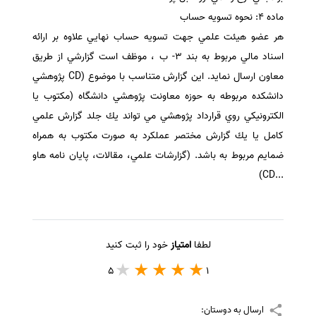
ماده 4: نحوه تسويه حساب
هر عضو هيئت علمي جهت تسويه حساب نهايي علاوه بر ارائه
اسناد مالي مربوط به بند 3- ب ، موظف است گزارشي از طريق
معاون ارسال نمايد. اين گزارش متناسب با موضوع (CD پژوهشي
دانشكده مربوطه به حوزه معاونت پژوهشي دانشگاه (مكتوب يا
الكترونيكي روي قرارداد پژوهشي مي تواند يك جلد گزارش علمي
كامل يا يك گزارش مختصر عملكرد به صورت مكتوب به همراه
ضمايم مربوط به باشد. (گزارشات علمي، مقالات، پايان نامه هاو
...CD)
لطفا
امتیاز
خود را ثبت کنید
5
1
ارسال به دوستان: