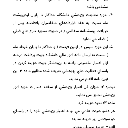
مشخص باشد.
حوزه معاونت پژوهشي دانشگاه حداكثر تا پايان ارديبهشت
ماه نسبت به عقد قراردادهاي متقاضيان بلافاصله پس از
دريافت پرسشنامه متقاضي ( در صورت تسويه طرح هاي قبلي
) اقدام مي نمايد.
اين حوزه سپس در اولين فرصت ( و حداكثر تا پايان خرداد ماه
) نسبت به ارسال نامه امور مالي دانشگاه جهت پرداخت مرحله
اول اعتبار تخصيص يافته به پژوهشگر جهت هزينه كردن در
راستاي فعاليت هاي پژوهشي تعريف شده مطابق ماده 3 اين
آيين نامه اقدام مي نمايد.
تبصره 2: ميزان كل اعتبار پژوهشي از سقف اعتبارات حوزه امور
پژوهش تجاوز نمی نمايد.
ماده 3: نحوه هزينه كرد
هر عضو هيئت علمي مي تواند اعتبار پژوهشي خود را در راستاي
دو سرفصل زير هزينه نمايد:
الف – هزينه پرسنلي مجري