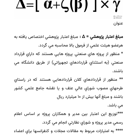
عنوان
مبلغ اعتبار پژوهشي = Δ :
مبلغ اعتبار پژوهشي اختصاص يافته به
هرعضو هيئت علمي از فرمول بالا محاسبه مي گردد.
* منظور از پروژه هاي صنعتي پروژه هايي هستند كه داراي قرارداد
صنعتي (به استثناي قراردادهاي تجهيزاتي) از طريق دانشگاه مي
باشند.
** منظور از قراردادهاي كلان قراردادهايي هستند كه در راستاي
طرحهاي مصوب شوراي عالي عتف و يا نقشه جامع علمي كشور
باشند و مبلغ آنها بيش از 10 ميليارد ريال
مي باشد.
***توزيع اين اعتبار بين مدير و همكاران پروژه بر اساس اعلام
رسمي مدير پروژه و شوراي نظارتي انجام مي گردد.
**** به امتيازات مربوط به مقالات مجلات و كنفرانسها براي اعضاء