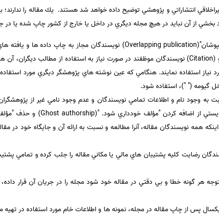
خلاقي انتشاراتي و پژوهشي توضيح داده خواهد شد هستند. يك مقاله را ندارند؛ به
منظور از انتشار همپوشان، "انتشار همپوشان"(Overlapping publication) نويسندگان م
مقاله اي به عنوان جديد است. دقيق و (Citation) نويسندگان موظفند در صورت نياز به استفاده از مطال
د نياز استفاده نمايند. هنگامي كه عين نوشته هاي پژوهشگر ديگري مورد استفاده قر
 گيومه (" ")، استفاده شود.
به وجود نام و اطلاعات تمامي نويسندگان و عدم وجود نامي غير از پژوهشگران 
كه همه نويسندگان مقاله، آنرا مطالعه و نسبت به ارائه آن و جايگاه خود در مقال
ندگان رضايت كليه پشتيبان هاي مالي يا مكاني مقاله را جلب كرده و تمامي پشتيبا
جه هر گونه خطا و بي دقتي در مقاله خود شود مجله را در جريان آن قرار داده، نس
يكسال پس از چاپ مقاله در مجله، نمونه ها و اطلاعات خام مورد استفاده در تهيه م