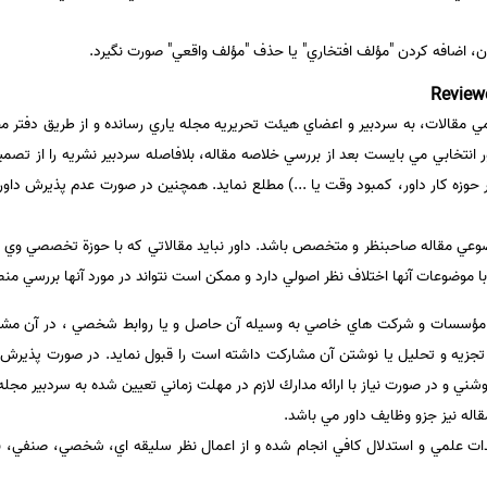
ن، اضافه كردن "مؤلف افتخاري" يا حذف "مؤلف واقعي" صورت نگیرد.
ي مقالات، به سردبير و اعضاي هيئت تحريريه مجله ياري رسانده و از طريق دفتر مجل
انتخابي مي بايست بعد از بررسي خلاصه مقاله، بلافاصله سردبير نشريه را از تص
حوزه كار داور، كمبود وقت يا ...) مطلع نمايد. همچنين در صورت عدم پذيرش داوري،
وضوعي مقاله صاحبنظر و متخصص باشد. داور نبايد مقالاتي كه با حوزة تخصصي وي ف
ا موضوعات آنها اختلاف نظر اصولي دارد و ممكن است نتواند در مورد آنها بررسي منص
، مؤسسات و شركت هاي خاصي به وسيله آن حاصل و يا روابط شخصي ، در آن مشاهد
م، تجزيه و تحليل يا نوشتن آن مشاركت داشته است را قبول نمايد. در صورت پذير
ي و در صورت نياز با ارائه مدارك لازم در مهلت زماني تعيين شده به سردبير مجله 
اله نيز جزو وظايف داور مي باشد.
ت علمي و استدلال كافي انجام شده و از اعمال نظر سليقه اي، شخصي، صنفي، نژ