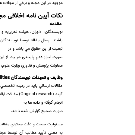
موجود در اين مجله و برخي از مجلات 
سفارش انگیزه‌نامه‌SOP
نکات آیین نامه اخلاقی م
مقدمه
نويسندگان، داوران، هيئت تحريريه و
باشند. ارسال مقاله توسط نويسندگان،
تبعيت از اين حقوق مي باشد و در
صورت احراز عدم پايبندي هر يك از اين
معاونت پژوهش و فناوري وزارت علوم، ت
وظايف و تعهدات نويسندگان Authors’ responsibilities
مقالات ارسالي بايد در زمينه تخصصي م
گونه (research
انجام گرفته و داده ها به
صورت صحيح گزارش شده باشد.
مسئوليت صحت و دقت محتواي مقالات 