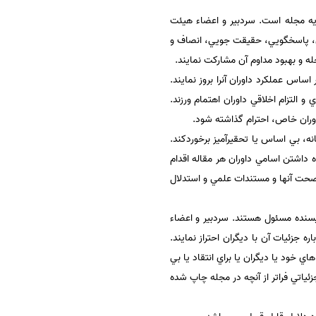
ريه مجله است. سردبير و اعضاء هيئت
ري، پاسخگويي، حقيقت جويي، انصاف و
ه و بهبود مداوم آن مشاركت نمايند.
ساس عملكرد داوران آنرا بروز نمايند.
التزام اخلاقي داوران اهتمام ورزند.
وران خاص، احترام گذاشته شود.
، بي اساس يا تحقيرآميز برخوردكند.
 داشتن اسامي داوران هر مقاله اقدام
صحت آنها و مستندات علمي و استدلال
يسنده مسئول هستند. سردبير و اعضاء
ه جزئيات آن با ديگران احتراز نمايند.
ي خود يا ديگران يا براي انتقاد يا بي
ئياتي فراتر از آنچه در مجله چاپ شده