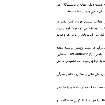
 عبارت ديگر، مقاله يا نويسندگان حق
جاز به چاپ داده ها و يافته هاي مقالات پيشين خود با كمي تغيير در
ب ديگران، آن ها را با ارجاع دهي در صورت نياز پس از
ار مي گيرد، بايد از روش ها و علائم
درگير در انجام پژوهش و تهيه مقاله
اطمينان حاصل كند؛ به عبارت ديگر بايستي از اضافه كردن "مؤلف خودداري شود. "(Ghost authorship) و حذف "مؤلف واقعي "(Gift authorship) افتخاري
ه به توافق رسيده اند، اطمينان حاصل
ن هاي مالي يا مكاني مقاله را معرفي
بت به اصلاح آن اقدام و يا مقاله را
قاله را جهت پاسخ گويي به انتقادات و