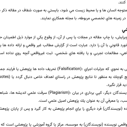
كنند.
متوجه انسان ها و يا محيط زيست مي شود، بايستي به صورت شفاف در مقاله ذكر شده
 در زمينه هاي تخصصي مربوطه، با مجله همكاري نمايند.
شي
ويرايش، يا چاپ مقاله در مجلات يا پس از آن، از وقوع يكي از موارد ذيل اطمينان حا
گاهي، مطالعات تجربي و يا يافته هاي شخصي. ثبت غيرواقعي آنچه روي نداده اس
عبارت است از ثبت و ارائه نتايج پژوهش به نحوي كه جزئيات اجراي :(sification
د قرار نگيرد.
شامل اقتباس نزديك افكار و عبارات نويسندگان ديگر، كپي برداري در بي
مناسب، يا معرفي آن به عنوان يك پژوهش اصيل علمي است.
(نويسندگان) فرد ديگري را براي انجام پژوهش به كار گيرد و پس از پايان پژوهش
واقعي نويسنده (نويسندگان) به موسسه، مركز يا گروه آموزشي يا پژوهشي است كه