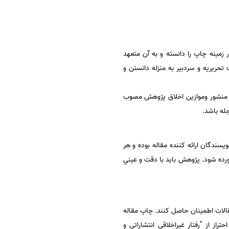
مينه چاپ را دانسته و به آن متعهد
حريريه و سردبير به منزله دانستن و
ند. منشور وموازين اخلاق پژوهش مصوب
له باشد.
سندگان ارائه كننده مقاله بوده و هر
مقاله آورده شود. پژوهش بايد با دقت و عيني
ات اطمينان حاصل كنند. چاپ مقاله
misconduct Research  ) نويسندگان موظف به احتراز از "رفتار غيراخلاقي انتشاراتي و