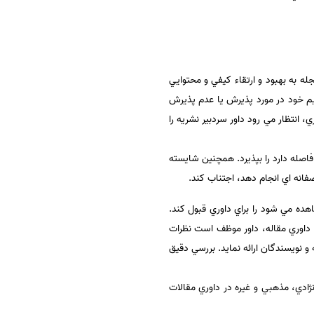
ه به بهبود و ارتقاء كيفي و محتوايي
ميم خود در مورد پذيرش يا عدم پذيرش
 انتظار مي رود داور سردبير نشريه را
اصله دارد را بپذيرد. همچنين شايسته
فانه اي انجام دهد، اجتناب كند.
ه مي شود را براي داوري قبول كند.
ش داوري مقاله، داور موظف است نظرات
و نويسندگان ارائه نمايد. بررسي دقيق
ادي، مذهبي و غيره در داوري مقالات