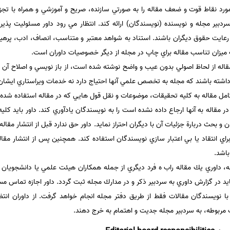
ر مورد نقاط قوت و ضعف مقاله را به صورتي سازنده، صريح و آموزشي و همراه با تج
ردبير مجله و نويسنده (نويسندگان) ارائه كند. انتظار مي رود داور مسئوليت پ
 و رعايت حقوق ديگران باشند. استناد به شواهد معتبر و متناسب، انصاف، ادب، پره
اب ميزان تناسب مقاله براي چاپ در مجله از ديگر خصوصيات داوران است.
 مقاله از لحاظ اصولي بدون عيب و واضح نوشته شده است، از باز نويسي و اصلاح 
ر داشته باشند كه مجله به تخصص علمي آنها احتياج دارد نه خدمات ويراستاري ايشان
امل مقاله به كليه تحقيقات، موضوعات و نقل قول هايي كه در مقاله استفاده شده 
قاله به آنها ارجاع داده نشده است را به نويسندگان يادآوري كند. داور بايد كليه
دن و بحث دربارة جزئيات آن با ديگران احتراز نمايد. داور حق ندارد قبل از انتشار مقاله
ي انتقاد يا بي اعتبار سازي نويسندگان استفاده كند. همچنين پس از انتشار مقاله، 
اشد.
له، داوري يك مقاله راب ه فرد ديگري از جمله همكاران هيئت علمي يا دانشجويان
 در گزارش داوري به سردبير ذكر و در مدارك مجله ثبت گردد. داور اجازه تماس مست
با نويسندگان مقالات فقط از طريق دفتر مجله انجام خواهد گرفت. از داوران انتظا
 مربوطه، به سردبير مجله جديت و اهتمام به خرج دهند.