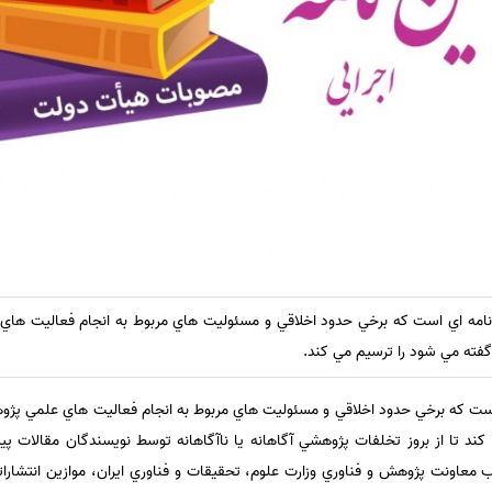
هدنامه اي است كه برخي حدود اخلاقي و مسئوليت هاي مربوط به انجام فعاليت ها
 گفته مي شود را ترسيم مي كند.
 است كه برخي حدود اخلاقي و مسئوليت هاي مربوط به انجام فعاليت هاي علمي پژو
د تا از بروز تخلفات پژوهشي آگاهانه يا ناآگاهانه توسط نويسندگان مقالات پيشگي
معاونت پژوهش و فناوري وزارت علوم، تحقيقات و فناوري ايران، موازين انتشاراتي