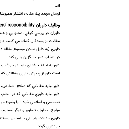
اند.
ارسال مجدد يك مقاله، انتشار همپوشا
وظايف داوران Reviewers’ responsibility
داوران در بررسي كيفي، محتوايي و علم
مقالات نويسندگان كمك مي كنند. داور 
داوري (به دليل نبودن موضوع مقاله در 
در انتخاب داور جايگزين ياري كند.
داور به لحاظ حرفه اي بايد در حوزة م
است داور از پذيرش داوري مقالاتي كه ب
داور نبايد مقالاتي كه منافع اشخاص
داور نبايد داوري مقالاتي كه در انجا
تخصصي و اصلاحي خود را با وضوح و روشن
مراجع، جداول، تصاوير و ديگر ضمايم مق
داوري مقالات بايستي بر اساس مستندا
خودداري گردد.