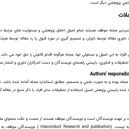
علمي پژوهشي ديگر است.
جلات
 سردبير مجله موظف هستند تمام اصول اخلاق پژوهشي و مسئوليت هاي مرتبط در ز
 داوري مقاله توسط داوران و تصميم گيري در مورد قبول يا رد مقاله توسط هيئت ت
 افراد به اين اصول و مسئولي تها، مجله هرگونه اقدام قانوني را حق خود مي دا
حقيقات و فناوري، بايستي راهنماي نويسندگان و دست اندركاران داوري و انتشار مج
جله بوده و به صورت علمي و منسجم، مطابق استاندارد مجله آماده شده باشد. نوي
Original ) مقالات ارائه شده بايستي پژوهش اصيل استفاده از تحقيقات ساير افراد با ذكر منبع در 
بر عهده نويسندگان است و نويسندگان موظف هستند از صحت و دقت محتواي مقال
به معني تأييد مطالب آن توسط مجله نيست. (and publication