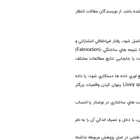
 باشد. از نويسندگان مقالات انتظار
صل شود، رفتار غيراخلاقي انتشاراتي و
پژوهشي محسوب شده و مجله حق برخورد قانوني با آن را دارد. عبارت است از گزارش مطالب غير واقعي و ارائه داده ها يا نتيجه هاي ساختگي :(Fabrication)
ت يا جابجايي نتايج مطالعات مختلف
Fal) تحريف داده ها پژوهش يا فرايند جمع اوري داده ها دستكاري شود، يا داده
هايي حذف يا تغيير يابد، يا برخي نتايج كوچك به منظور تا نتايج پژوهش در راستاي اهداف خاص دنبال گردد يا (Juicy quotes) پنهان كردن واقعيات بزرگتر
ان :(Plagiarism) سرقت علمي انديشه ها، شباهت هاي ساختاري در نوشتار يا انتساب
، با دخل و تصرف اندكي آن را به نام
 نقشي در اصل پژوهش مربوطه نداشته