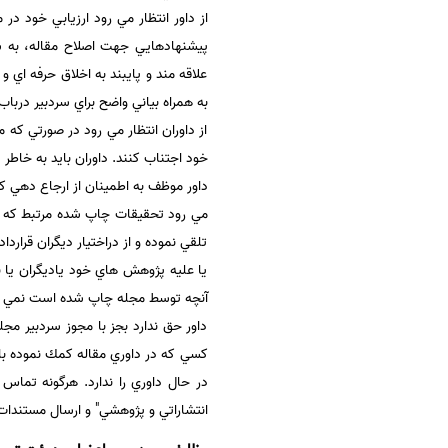
از داور انتظار مي رود ارزيابي خود د
پيشنهادهايي جهت اصلاح مقاله، به س
علاقه مند و پايبند به اخلاق حرفه اي
به همراه بياني واضح براي سردبير درب
از داوران انتظار مي رود در صورتي كه
خود اجتناب كنند. داوران بايد به خاط
داور موظف به اطمينان از ارجاع دهي ك
مي رود تحقيقات چاپ شده مرتبط كه در م
تلقي نموده و از دراختيار ديگران قراردا
يا عليه پژوهش هاي خود ياديگران يا برا
آنچه توسط مجله چاپ شده است نمي ب
داور حق ندارد بجز با مجوز سردبير مج
كسي كه در داوري مقاله كمك نموده بايد
در حال داوري را ندارد. هرگونه تماس 
انتشاراتي و پژوهشي" و ارسال مستندات