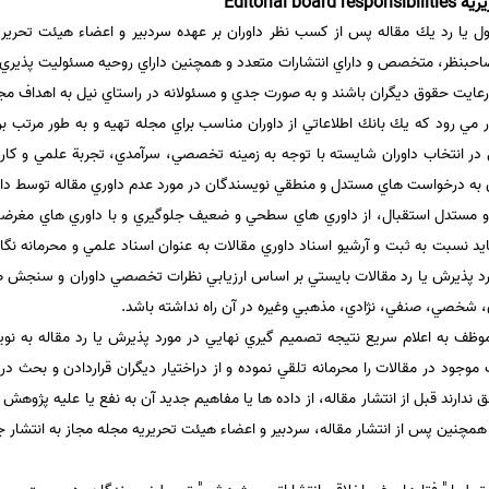
Editoria
بول يا رد يك مقاله پس از كسب نظر داوران بر عهده سردبير و اعضاء هيئت تحري
 صاحبنظر، متخصص و داراي انتشارات متعدد و همچنين داراي روحيه مسئوليت پذي
 رعايت حقوق ديگران باشند و به صورت جدي و مسئولانه در راستاي نيل به اهداف مجل
ر مي رود كه يك بانك اطلاعاتي از داوران مناسب براي مجله تهيه و به طور مرتب بر ا
در انتخاب داوران شايسته با توجه به زمينه تخصصي، سرآمدي، تجربة علمي و كاري و 
 به درخواست هاي مستدل و منطقي نويسندگان در مورد عدم داوري مقاله توسط دا
 و مستدل استقبال، از داوري هاي سطحي و ضعيف جلوگيري و با داوري هاي مغرضانه
يد نسبت به ثبت و آرشيو اسناد داوري مقالات به عنوان اسناد علمي و محرمانه نگاه
مورد پذيرش يا رد مقالات بايستي بر اساس ارزيابي نظرات تخصصي داوران و سنجش 
، شخصي، صنفي، نژادي، مذهبي وغيره در آن راه نداشته باشد.
وظف به اعلام سريع نتيجه تصميم گيري نهايي در مورد پذيرش يا رد مقاله به نو
وجود در مقالات را محرمانه تلقي نموده و از دراختيار ديگران قراردادن و بحث دربار
دارند قبل از انتشار مقاله، از داده ها يا مفاهيم جديد آن به نفع يا عليه پژوهش ها
همچنين پس از انتشار مقاله، سردبير و اعضاء هيئت تحريريه مجله مجاز به انتشار جز