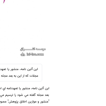
سفارش ویرایش
ترجمه عربی به فارسی
سفارش پارافریز
مشاهده همه زبان ها
سفارش فرمت‌بندی
سفارش کاهش کمیت
سفارش معرفی مجله
سفارش معرفی مقاله
سفارش معرفی کتاب
سفارش چکیده مبسوط
سفارش ترجمه مولتی‌مدیا
اين آئين نامه، منشور يا تع
سفارش گویندگی
مجلات كه از اين به بعد مجله
سفارش تولید محتوا
اين آئين نامه، منشور يا تعهدنامه اي
سفارش ترجمه همزمان
بعد مجله گفته مي شود را ترسيم مي كن
سفارش چکیده گرافیکی
"منشور و موازين اخلاق پژوهش" مصوب 
سفارش تهیه کاورلتر