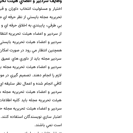
وظايف سردبير و اعضاي هيئت تحريريه l board responsibilities
اختيار و مسئوليت انتخاب داوران و ق
تحريريه مجله بايستي از نظر حرفه اي
بي طرفي، پايبندي به اخلاق حرفه اي و
از سردبير و اعضاء هيئت تحريريه انتظا
سردبير و اعضاء هيئت تحريريه بايستي 
همچنين انتظار مي رود در صورت امكان
سردبير مجله بايد از داوري هاي عميق
سردبير و اعضاء هيئت تحريريه مجله با
لازم را انجام دهند. تصميم گيري در 
كافي انجام شده و اعمال نظر سليقه اي
سردبير و اعضاء هيئت تحريريه مجله م
هيئت تحريريه مجله بايد كليه اطلاعات م
سردبير و اعضاء هيئت تحريريه مجله حق ن
اعتبار سازي نويسندگان استفاده كنند. 
است نمي باشند.