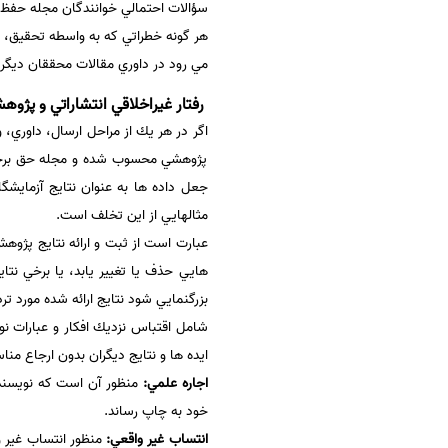
سؤالات احتمالي خوانندگان مجله حفظ 
هر گونه خطراتي كه به واسطه تحقيق، 
مي رود در داوري مقالات محققان ديگر
رفتار غيراخلاقي انتشاراتي و پژوه
اگر در هر يك از مراحل ارسال، داوري، 
جعل داده ها به عنوان نتايج آزمايش
مثالهايي از اين تخلف است.
بزرگنمايي شود نتايج ارائه شده مورد تردي
ايده ها و نتايج ديگران بدون ارجاع 
اجاره علمي:
منظور آن است كه نويسنده 
خود به چاپ رساند.
انتساب غير واقعي:
منظور انتساب غير 