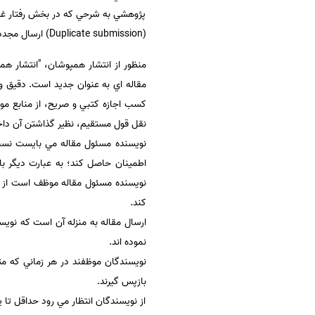
پژوهشي به شرحي كه در بخش رفتار غيرا
(Duplicate submission) ارسال مجدد بخشي از آن نبايد در هيچ مجله ديگري در داخل يا خارج از كشور چاپ شده يا در جريان داوري و چاپ باشد نيستند.
كسب اجازه كتبي و صريح، از منابع مور
نقل قول مستقيم، نظير گذاشتن آن داخل
نويسنده مسئول مقاله مي بايست نسبت 
نويسنده مسئول مقاله موظف است از اين
كند.
ارسال مقاله به منزله آن است كه نويس
نموده اند.
نويسندگان موظفند در هر زماني كه متو
بازپس گيرند.
از نويسندگان انتظار مي رود حداقل تا 