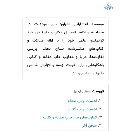
سفارش ویرایش
ترجمه عربی به فارسی
سفارش پارافریز
مشاهده همه زبان ها
موسسه انتشاراتی اشراق: برای موفقیت در
سفارش فرمت‌بندی
مصاحبه و ادامه تحصیل دکتری، داوطلبان باید
سفارش کاهش کمیت
توانمندی علمی خود را با ارائه مقالات و
سفارش معرفی مجله
کتاب‌های منتشرشده نشان دهند. بررسی
سفارش معرفی مقاله
تفاوت‌ها، مزایا و معایب چاپ مقاله و کتاب،
سفارش معرفی کتاب
راهکارهایی برای تقویت رزومه و افزایش شانس
سفارش چکیده مبسوط
پذیرش ارائه می‌دهد.
سفارش ترجمه مولتی‌مدیا
فهرست
]
[
سفارش گویندگی
اهمیت چاپ مقاله
سفارش تولید محتوا
اهمیت چاپ کتاب
سفارش ترجمه همزمان
تفاوت‌های بین چاپ مقاله و کتاب
سفارش چکیده گرافیکی
سخن آخر
سفارش تهیه کاورلتر