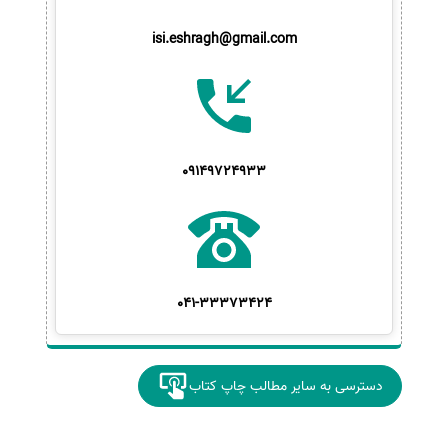
isi.eshragh@gmail.com
09149724933
041-33373424
دسترسی به سایر مطالب چاپ کتاب