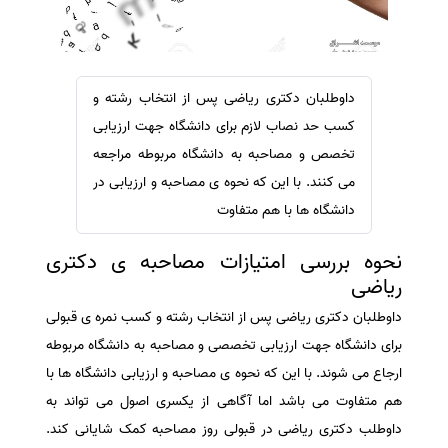
سفارش ویرایش
ترجمه عربی به فارسی
سفارش پارافریز
مشاهده همه زبان ها
سفارش فرمت‌بندی
داوطلبان دکتری ریاضی پس از انتخاب رشته و
سفارش کاهش کمیت
کسب حد نصاب لازم برای دانشگاه جهت ارزیابی
سفارش معرفی مجله
تخصص و مصاحبه به دانشگاه مربوطه مراجعه
می کنند. با این که نحوه ی مصاحبه و ارزیابی در
سفارش معرفی مقاله
دانشگاه ها با هم متفاوت
سفارش معرفی کتاب
سفارش چکیده مبسوط
نحوه بررسی امتیازات مصاحبه ی دکتری
ریاضی
سفارش ترجمه مولتی‌مدیا
سفارش گویندگی
داوطلبان دکتری ریاضی پس از انتخاب رشته و کسب نمره ی قبولی
برای دانشگاه جهت
ارزیابی تخصصی و مصاحبه به دانشگاه مربوطه
سفارش تولید محتوا
ارجاع می شوند. با این که
نحوه ی مصاحبه و ارزیابی دانشگاه ها با
سفارش ترجمه همزمان
هم متفاوت می باشد اما آگاهی از یکسری اصول می تواند به
سفارش چکیده گرافیکی
داوطلب دکتری ریاضی در قبولی روز مصاحبه کمک شایانی کند.
سفارش تهیه کاورلتر