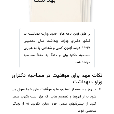
سفارش ویرایش
ترجمه عربی به فارسی
سفارش پارافریز
مشاهده همه زبان ها
سفارش فرمت‌بندی
سفارش کاهش کمیت
بر طبق آیین نامه های جدید وزارت بهداشت در
سفارش معرفی مجله
کنکور دکترای وزرات بهداشت سال تحصیلی
سفارش معرفی مقاله
۹۷-۹۶ درصد آزمون کتبی و شفاهی یا به عبارتی
مصاحبه دکترا برابر و ۵۰% به ۵۰% محاسبه
سفارش معرفی کتاب
خواهد شد.
سفارش چکیده مبسوط
سفارش ترجمه مولتی‌مدیا
نکات مهم برای موفقیت در مصاحبه دکترای
وزارت بهداشت
سفارش گویندگی
سفارش تولید محتوا
در روز مصاحبه از دستاوردها و موفقیت های شما سوال می
شود نه از آرزوها و تصمیم هایی که قرار است بگیرید سعی
سفارش ترجمه همزمان
کنید از پیشرفتهای علمی خود سخن بگویید نه از زندگی
سفارش چکیده گرافیکی
شخصی خود.
سفارش تهیه کاورلتر