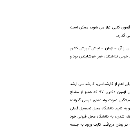
رصد پاسخگویی آزمون کتبی تراز می شود، ممکن است
ی 97 توضیحی در مورد تاثیر معدل در دکتری 97 ارائه نشده بود و پس از آن سازمان سنجش آموزش کشور
 که معدل خوبی نداشتند، خبر خوشایندی بود و
تی معدل مقاطع قبلی تحصیلی اعم از کارشناسی، کارشناسی ارشد
و دکترای حرفه‌ای خود را در هنگام ثبت نام در فرم ثبت نام سایت سازمان سنجش آموزش کشور درج کنند. داوطلبانی آزمون دکتری 97 که هنوز از مقطع
یخ 31/ 6/ 97 فارغ‌التحصیل می‌شوند، بایستی میانگین نمرات واحدهای درسی گذرانده
رد کنند و نیز فرم معدل موجود در دفترچه ثبت نام دکتری 97 را تکمیل کرده و به تایید دانشگاه محل تحصیل فعلی
رفته شدن، به دانشگاه محل قبولی خود
غ‌التحصیل می‌شوند باید توجه کنند که در زمان دریافت کارت ورود به جلسه