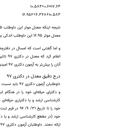
17.64×0.6=10.584
6.368+10.584=16.952
معدل موثر 16.95 این داوطلب اندکی بیشتر شود.سرانجام این معدل موثر تراز شده، به میزان 20% در نمره کل داوطلب اثر می گذارد.
اعلام 
آنان را بیش‌تر به آزمون دکتری 97 امیدوار کرد.
درج دقیق معدل در دکتری 97
خود (در مقطع کارشناسی ارشد و یا دکتر