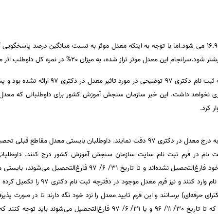
نتیجه اینکه معدل موثر این داوطلب 16.95 می شود.اما با توجه به اینکه معدل موثر به نسبت میانگین د
و اما گفتنی است که امسال در دفترچه ثبت نام دکتر
کرد که معدل در دکتری 97 تاثیری نخواهد داشت. این خبر سازمان سنجش آموزش کشور برای داوطلبانی
داوطلبان آزمون دکتری 97 باید نسبت به درج معدل در دکتری 97 دقت نمایند. داوطلبان بایس
کارشناسی ارشد و یا دکتراری حرفه‌ای خود فارغ‌التحصیل نشده‌اند و تا تار
خود را تا تاریخ 31/ 6/ 96 در فرم ثبت نام وا
ای حرفه‌ای) برسانند و این
فرم تایید معدل را نزد خود نگه دارند تا در صورت پذی
ارائه دهند. داوطلبان آزمون دکتری 97 که تا تاریخ 30/ 11/ 96 و یا 31/ 6/ 97 فار