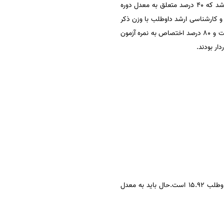
بدون شک رتبه بهتری در نتایج اولیه آزمون دکتری کسب می‌کرد. معدل موثر داوطلبان دکتری به این صورت محاسبه می‌شد که 40 درصد متعلق به معدل دوره
 کارشناسی و کارشناسی ارشد داوطلب با وزن ذکر
شده، معدل موثر داوطلب برای آزمون دکتری محاسبه می‌شد و به میزان 20 درصد در نتیجه آزمون دکتری او تاثیر می‌گذاشت و 80 درصد اختصاص به نمره آزمون
ار بودند.
معدل را نباید گرد کرد و آن را باید به همان شکل با دو رقم اعشار نوشت. پس معدل کل مقطع کارشناسی برای این داوطلب 15.92 است.حال باید به معدل