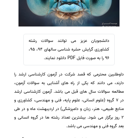
سفارش ویرایش
ترجمه عربی به فارسی
سفارش پارافریز
مشاهده همه زبان ها
سفارش فرمت‌بندی
سفارش کاهش کمیت
دانشجویان عزیز می توانند سوالات رشته
سفارش معرفی مجله
کشاورزی گرایش حشره شناسی سالهای 94، 95،
سفارش معرفی مقاله
96 را به صورت فایل PDF دانلود نمایند.
سفارش معرفی کتاب
داوطلبین محترمی که قصد شرکت در آزمون کارشناسی ارشد را
سفارش چکیده مبسوط
دارند، می دانند که یکی از راه های آشنایی به سوالات آزمون،
سفارش ترجمه مولتی‌مدیا
مطالعه سوالات سال های قبل می باشد. آزمون کارشناسی ارشد
سفارش گویندگی
در 7 گروه (علوم انسانی، علوم پایه، فنی و مهندسی، کشاورزی و
سفارش تولید محتوا
منابع طبیعی، هنر، زبان و دامپزشکی) در اردیبهشت ماه و در طی
2 روز برگزار می شود. بیشترین تعداد رشته ها در گروه انسانی و
سفارش ترجمه همزمان
بعد گروه فنی و مهندسی می باشد.
سفارش چکیده گرافیکی
سفارش تهیه کاورلتر