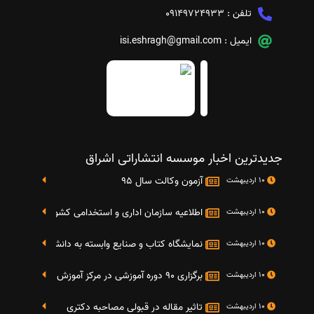
تلفن :
09149724933
ایمیل :
isi.eshragh@gmail.com
جدیدترین اخبار موسسه انتشاراتی اشراق
آزمون وکالت سال 95
10 اردیبهشت
اطلاعیه سازمان اداری و استخدامی کشور در خصوص نت
10 اردیبهشت
نمایشگاه کتاب و صنایع وابسته به دانشگاه صنعتی شریف 4 الی 8 مهر م
10 اردیبهشت
برگزاری 90 دوره آموزشی در مرکز آموزش فرهنگی دانشگاه علامه
10 اردیبهشت
تاثیر مقاله در قبولی مصاحبه دکتری
10 اردیبهشت