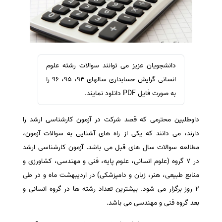
سفارش ویرایش
ترجمه عربی به فارسی
سفارش پارافریز
مشاهده همه زبان ها
سفارش فرمت‌بندی
سفارش کاهش کمیت
دانشجویان عزیز می توانند سوالات رشته علوم
سفارش معرفی مجله
انسانی گرایش حسابداری سالهای 94، 95، 96 را
سفارش معرفی مقاله
به صورت فایل PDF دانلود نمایند.
سفارش معرفی کتاب
داوطلبین محترمی که قصد شرکت در آزمون کارشناسی ارشد را
سفارش چکیده مبسوط
دارند، می دانند که یکی از راه های آشنایی به سوالات آزمون،
سفارش ترجمه مولتی‌مدیا
مطالعه سوالات سال های قبل می باشد. آزمون کارشناسی ارشد
سفارش گویندگی
در 7 گروه (علوم انسانی، علوم پایه، فنی و مهندسی، کشاورزی و
سفارش تولید محتوا
منابع طبیعی، هنر، زبان و دامپزشکی) در اردیبهشت ماه و در طی
2 روز برگزار می شود. بیشترین تعداد رشته ها در گروه انسانی و
سفارش ترجمه همزمان
بعد گروه فنی و مهندسی می باشد.
سفارش چکیده گرافیکی
سفارش تهیه کاورلتر