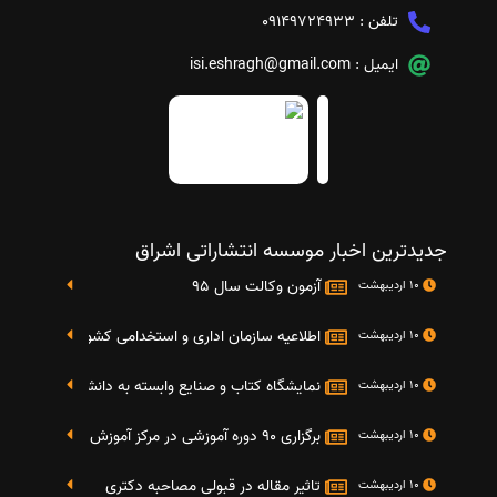
تلفن :
09149724933
ایمیل :
isi.eshragh@gmail.com
جدیدترین اخبار موسسه انتشاراتی اشراق
آزمون وکالت سال 95
10 اردیبهشت
اطلاعیه سازمان اداری و استخدامی کشور در خصوص نت
10 اردیبهشت
نمایشگاه کتاب و صنایع وابسته به دانشگاه صنعتی شریف 4 الی 8 مهر م
10 اردیبهشت
برگزاری 90 دوره آموزشی در مرکز آموزش فرهنگی دانشگاه علامه
10 اردیبهشت
تاثیر مقاله در قبولی مصاحبه دکتری
10 اردیبهشت