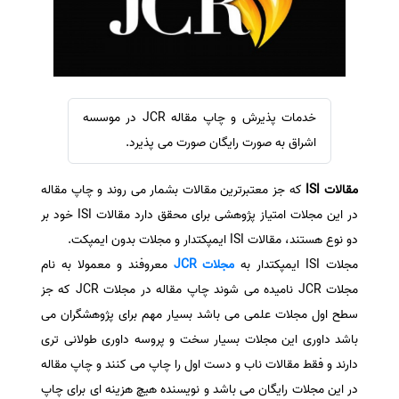
سفارش ویرایش
ترجمه عربی به فارسی
سفارش پارافریز
مشاهده همه زبان ها
سفارش فرمت‌بندی
سفارش کاهش کمیت
خدمات پذیرش و چاپ مقاله JCR در موسسه
سفارش معرفی مجله
اشراق به صورت رایگان صورت می پذیرد.
سفارش معرفی مقاله
مقالات ISI
که جز معتبرترین مقالات بشمار می روند و چاپ مقاله
سفارش معرفی کتاب
در این مجلات امتیاز پژوهشی برای محقق دارد مقالات ISI خود بر
سفارش چکیده مبسوط
دو نوع هستند، مقالات ISI ایمپکتدار و مجلات بدون ایمپکت.
سفارش ترجمه مولتی‌مدیا
مجلات ISI ایمپکتدار به
مجلات JCR
معروفند و معمولا به نام
سفارش گویندگی
مجلات JCR نامیده می شوند چاپ مقاله در مجلات JCR که جز
سفارش تولید محتوا
سطح اول مجلات علمی می باشد بسیار مهم برای پژوهشگران می
باشد داوری این مجلات بسیار سخت و پروسه داوری طولانی تری
سفارش ترجمه همزمان
دارند و فقط مقالات ناب و دست اول را چاپ می کنند و چاپ مقاله
سفارش چکیده گرافیکی
در این مجلات رایگان می باشد و نویسنده هیچ هزینه ای برای چاپ
سفارش تهیه کاورلتر