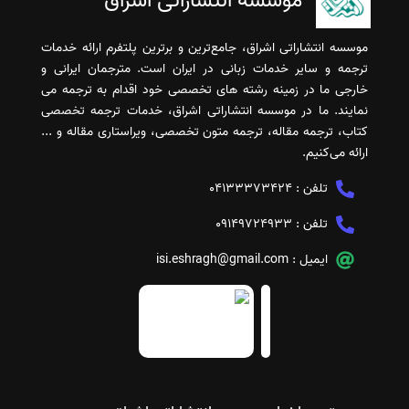
موسسه انتشاراتی اشراق
موسسه انتشاراتی اشراق، جامع‌ترین و برترین پلتفرم ارائه خدمات
ترجمه و سایر خدمات زبانی در ایران است. مترجمان ایرانی و
خارجی ما در زمینه رشته های تخصصی خود اقدام به ترجمه می
نمایند. ما در موسسه انتشاراتی اشراق، خدمات ترجمه تخصصی
کتاب، ترجمه مقاله، ترجمه متون تخصصی، ویراستاری مقاله و ...
ارائه می‌کنیم.
تلفن :
04133373424
تلفن :
09149724933
ایمیل :
isi.eshragh@gmail.com