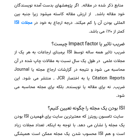
منابع ذکر شده در مقاله٬ اگر پژوهشهای بدست آمده نویسندگان
خود مقاله باشد٬ از ارزش مقاله کاسته میشود زیرا جنبه بین
المللی بودن آن را کم میکند. درجه ارجاع به خود در
مجلات ISI
کمتر از ۲۰٪ می باشد.
ضریب تاثیر یا Impact factor چیست؟
ضریب تاثیر همه ساله توسط ISI برمبنای ارجاعات به هر یک از
مجلات علمی در طول یک سال نسبت به مقالات چاپ شده در آن
محاسبه می شود و نتیجه در گزارشات ارجاع مجله یا Journal
Citation Reports یا به اختصار JCR ٬ منتشر می شود. این
ضریب٬ نه برای مقاله یا نویسنده٬ بلکه برای مجله محاسبه می
شود.
ISI بودن یک مجله را چگونه تعیین کنیم؟
سایت تامسون رویترز که معتبرترین سایت برای فهمیدن ISI بودن
یک مجله را نشان می دهد. با توجه به اینکه٬ تعداد مجلات زیاد
است و هم ISI محسوب شدن یک مجله ممکن است همیشگی