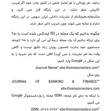
نباشد. هر ژورنالی با هر امتیاز علمی در کشور چاپ شود اگر ضریب
تأثیرش صفر باشد، در این پایگاه قرار نمی گیرد. و
متأسفانه،هیچکدام از نشریات داخلی ایران سهمی در این پایگاه
ندارند و نمایه نمی شوند چون ضریب تاثیر صفر دارند.
چگونه بدانیم که یک مجله در ISI ایندکس شده است یا نه؟
برای اینکه بدانیم آیا یک مجله درجۀ آی اس آی دارد یا نه؟ (توجه:
جستجوی خود سایت تامسون رویترز زیاد دقیق نیست و گاهی
وقت ها نام نشریات را نمی آورد) کافی است که نام نشریه را به
این شکل در Google وارد کنیم:
“Journal Name” site:thomsonreuters.com
برای مثال
“JOURNAL OF BANKING & FINANCE”
site:thomsonreuters.com
یا اینکه به جای نام مجله، ISSN مجله را واردجستجوگر Google
می کنیم:
“ISSN: 0378-4266” site:thomsonreuters.com