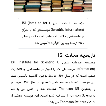
سفارش ویرایش
ترجمه عربی به فارسی
سفارش پارافریز
مشاهده همه زبان ها
سفارش فرمت‌بندی
مؤسسه اطلاعات علمی یا ISI (Institute for
سفارش کاهش کمیت
Scientific Information)‏ موسسه‌ای که با تمرکز
سفارش معرفی مجله
بر علم‌سنجی و انتشارات علمی است که در سال
۱۹۶۰ توسط یوجین گارفیلد تأسیس شد.
سفارش معرفی مقاله
سفارش معرفی کتاب
تاریخچه مجلات ISI
سفارش چکیده مبسوط
موسسه اطلاعات علمی یا ISI (Institute for Scientific
سفارش ترجمه مولتی‌مدیا
Information)‏ موسسه‌ای که با تمرکز بر علم‌سنجی و انتشارات
سفارش گویندگی
علمی است که در سال ۱۹۶۰ توسط یوجین گارفیلد تأسیس شد.
این موسسه توسط موسسه علمی تامسون در سال ۱۹۹۲ خریداری
سفارش تولید محتوا
و به‌عنوان Thomson ISI شناخته شد و اکنون نیز با نام
سفارش ترجمه همزمان
Thomson Scientific شناخته شده است. این مؤسسه بخشی از
سفارش چکیده گرافیکی
شرکت Thomson Reuters می باشد.
سفارش تهیه کاورلتر