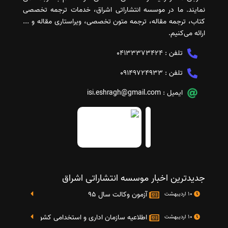
نمایند. ما در موسسه انتشاراتی اشراق، خدمات ترجمه تخصصی
کتاب، ترجمه مقاله، ترجمه متون تخصصی، ویراستاری مقاله و ...
ارائه می‌کنیم.
تلفن :
04133373424
تلفن :
09149724933
ایمیل :
isi.eshragh@gmail.com
جدیدترین اخبار موسسه انتشاراتی اشراق
آزمون وکالت سال 95
10 اردیبهشت
اطلاعیه سازمان اداری و استخدامی کشور در خصوص نت
10 اردیبهشت