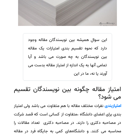
سفارش ویرایش
ترجمه عربی به فارسی
سفارش پارافریز
مشاهده همه زبان ها
سفارش فرمت‌بندی
سفارش کاهش کمیت
این سوال همیشه بین نویسندگان مقاله وجود
سفارش معرفی مجله
دارد که نحوه تقسیم بندی امتیازات یک مقاله
سفارش معرفی مقاله
بین نویسندگان به چه صورت می باشد و آیا
تمامی آنها به یک اندازه از امتیاز مقاله بدست می
سفارش معرفی کتاب
آورند یا نه، ما در این
سفارش چکیده مبسوط
سفارش ترجمه مولتی‌مدیا
امتیاز مقاله چگونه بین نویسندگان تقسیم
می شود؟
سفارش گویندگی
سفارش تولید محتوا
امتیازبندی
نفرات مختلف مقاله با هم متفاوت می باشد ولی امتیاز
بندی برای اعضای دانشگاه ،متفاوت از کسانی است که قصد شرکت
سفارش ترجمه همزمان
در مصاحبه دکتری را دارند. در مصاحبه دکتری تعداد مقالات را
سفارش چکیده گرافیکی
محاسبه می کنند. و دانشگاه‌های کمی به جایگاه فرد در مقاله
سفارش تهیه کاورلتر