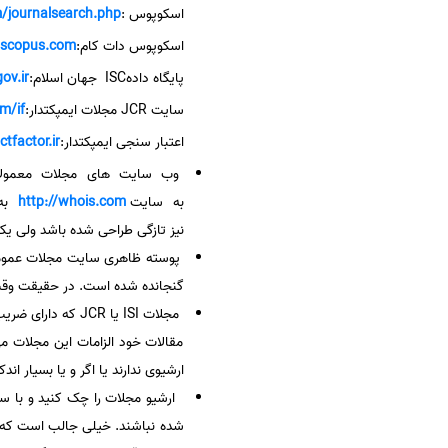
اسکوپوس :
/journalsearch.php
سفارش انگیزه‌نامه‌SOP
اسکوپوس دات کام:
scopus.com/
پایگاه دادهISC جهان اسلام:
ov.ir/
سایت JCR مجلات ایمپکتدار:
/if/
اعتبار سنجی ایمپکتدار:
tfactor.ir/
وب سایت های مجلات معمولاً 
به سایت
http://whois.com
به 
نیز تازگی طراحی شده باشد ولی یک
پوسته ظاهری سایت مجلات عموماً 
گنجانده شده است. در حقیقت وقت ز
مجلات ISI یا JCR
مقالات خود الزامات این مجلات می
ارشیوی ندارند یا اگر و یا بسیار ان
ارشیو مجلات را چک کنید و با س
شده نباشند. خیلی جالب است که بد