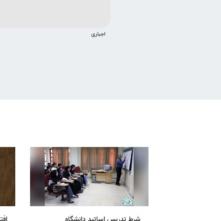
اجباری
شرط تدریس اساتید دانشگاه
افت