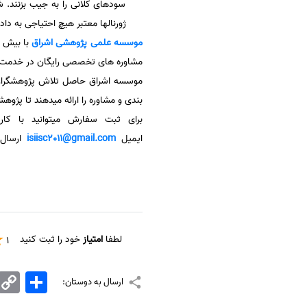
سودهای کلانی را به جیب بزنند. ش
ژورنالها معتبر هیچ احتیاجی به دادن
موسسه علمی پژوهشی
اشراق
مشاوره های تخصصی رایگان در خدمت پ
موسسه اشراق حاصل تلاش پژوهشگران و
بندی و مشاوره را ارائه میدهند تا پژوه
برای ثبت سفارش میتوانید با کا
ایمیل
isiisc2011@gmail.com
ارسال ن
لطفا
امتیاز
خود را ثبت کنید
1
اشتراک
Copy
ارسال به دوستان:
Link