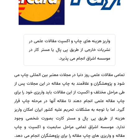
سفارش ویرایش
ترجمه عربی به فارسی
سفارش پارافریز
مشاهده همه زبان ها
سفارش فرمت‌بندی
سفارش کاهش کمیت
واریز هزینه های چاپ و اکسپت مقالات علمی در
سفارش معرفی مجله
نشریات خارجی از طریق پی پال یا مستر کار در
سفارش معرفی مقاله
موسسه اشراق انجام می پذیرد.
سفارش معرفی کتاب
تمامی مقالات علمی روز دنیا در مجلات معتبر بین المللی چاپ می
سفارش چکیده مبسوط
شود و پژوهشگران و علاقمند به چاپ مقاله در این مجلات پس از
سفارش ترجمه مولتی‌مدیا
طی مراحل مختلف و اکسپت از این مقالات باید واریزی خود را برای
سفارش گویندگی
چاپ مقاله علمی انجام دهند تا مقاله آنها در مرحله چاپ قرار
سفارش تولید محتوا
گیرد. اما با توجه به مشکلات تحریم علیه کشور ایران امکان واریز
هزینه از طریق پی پال و مستر کارت بصورت شخصی وجود
سفارش ترجمه همزمان
ندارد. موسسه اشراق تمامی مراحل سابمیت و اکسپت و چاپ
سفارش چکیده گرافیکی
مقاله و واریزی های چاپ مقاله را برای پژوهشگران انجام می دهد.
سفارش تهیه کاورلتر