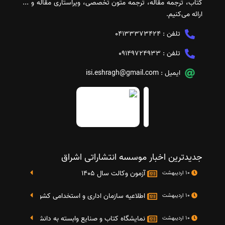
کتاب، ترجمه مقاله، ترجمه متون تخصصی، ویراستاری مقاله و ...
ارائه می‌کنیم.
تلفن :
04133373424
تلفن :
09149724933
ایمیل :
isi.eshragh@gmail.com
جدیدترین اخبار موسسه انتشاراتی اشراق
آزمون وکالت سال 1405
10 اردیبهشت
اطلاعیه سازمان اداری و استخدامی کشور در خصوص نت
10 اردیبهشت
نمایشگاه کتاب و صنایع وابسته به دانشگاه صنعتی شریف 4 الی 8 مهر م
10 اردیبهشت