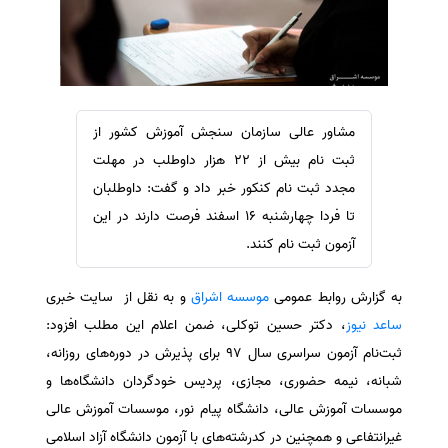
سفارش ویرایش
ترجمه عربی به فارسی
سفارش پارافریز
مشاهده همه زبان ها
سفارش فرمت‌بندی
سفارش کاهش کمیت
مشاور عالی سازمان سنجش آموزش کشور از
سفارش معرفی مجله
ثبت نام بیش از 22 هزار داوطلب در مهلت
سفارش معرفی مقاله
مجدد ثبت نام کنکور خبر داد و گفت: داوطلبان
تا فردا چهارشنبه ۱۶ اسفند فرصت دارند در این
سفارش معرفی کتاب
آزمون ثبت نام کنند.
سفارش چکیده مبسوط
سفارش ترجمه مولتی‌مدیا
به گزارش روابط عمومی
موسسه اشراق
و به نقل از سایت خبری
سفارش گویندگی
ساعد نیوز
، دکتر حسین توکلی، ضمن اعلام این مطلب افزود:
سفارش تولید محتوا
ثبت‌نام آزمون سراسری سال ۹۷ برای پذیرش در دوره‌های روزانه،
شبانه، نیمه حضوری، مجازی، پردیس خودگردان دانشگاه‌ها و
سفارش ترجمه همزمان
موسسات آموزش عالی، دانشگاه پیام نور، موسسات آموزش عالی
سفارش چکیده گرافیکی
غیرانتفاعی و همچنین در کدرشته‌های با آزمون دانشگاه آزاد اسلامی
سفارش تهیه کاورلتر