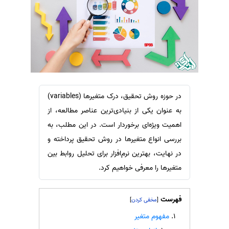
سفارش ویرایش
ترجمه عربی به فارسی
سفارش پارافریز
مشاهده همه زبان ها
سفارش فرمت‌بندی
سفارش کاهش کمیت
سفارش معرفی مجله
سفارش معرفی مقاله
در حوزه روش تحقیق، درک متغیرها (variables)
به عنوان یکی از بنیادی‌ترین عناصر مطالعه، از
سفارش معرفی کتاب
اهمیت ویژه‌ای برخوردار است. در این مطلب، به
سفارش چکیده مبسوط
بررسی انواع متغیرها در روش تحقیق پرداخته و
سفارش ترجمه مولتی‌مدیا
در نهایت، بهترین نرم‌افزار برای تحلیل روابط بین
سفارش گویندگی
متغیرها را معرفی خواهیم کرد.
سفارش تولید محتوا
سفارش ترجمه همزمان
فهرست
]
[
سفارش چکیده گرافیکی
مفهوم متغیر
سفارش تهیه کاورلتر