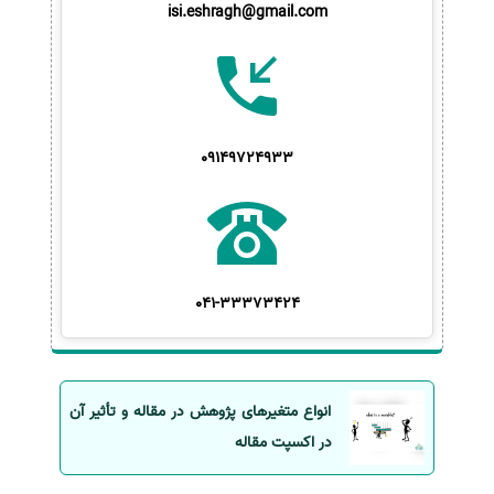
isi.eshragh@gmail.com
09149724933
041-33373424
انواع متغیرهای پژوهش در مقاله و تأثیر آن
در اکسپت مقاله