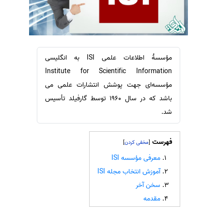
سفارش ویرایش
ترجمه عربی به فارسی
سفارش پارافریز
مشاهده همه زبان ها
سفارش فرمت‌بندی
سفارش کاهش کمیت
مؤسسهٔ اطلاعات علمی ISI به انگلیسی
Institute for Scientific Information
سفارش معرفی مجله
مؤسسه‌ای جهت پوشش انتشارات علمی می
سفارش معرفی مقاله
باشد که در سال ۱۹۶۰ توسط گارفیلد تأسیس
سفارش معرفی کتاب
شد.
سفارش چکیده مبسوط
سفارش ترجمه مولتی‌مدیا
فهرست
]
[
سفارش گویندگی
معرفی مؤسسه ISI
سفارش تولید محتوا
آموزش انتخاب مجله ISI
سفارش ترجمه همزمان
سخن آخر
مقدمه
سفارش چکیده گرافیکی
سفارش تهیه کاورلتر