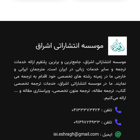
موسسه انتشاراتی اشراق
موسسه انتشاراتی اشراق، جامع‌ترین و برترین پلتفرم ارائه خدمات
ترجمه و سایر خدمات زبانی در ایران است. مترجمان ایرانی و
خارجی ما در زمینه رشته های تخصصی خود اقدام به ترجمه می
نمایند. ما در موسسه انتشاراتی اشراق، خدمات ترجمه تخصصی
کتاب، ترجمه مقاله، ترجمه متون تخصصی، ویراستاری مقاله و ...
ارائه می‌کنیم.
تلفن :
04133373424
تلفن :
09149724933
ایمیل :
isi.eshragh@gmail.com