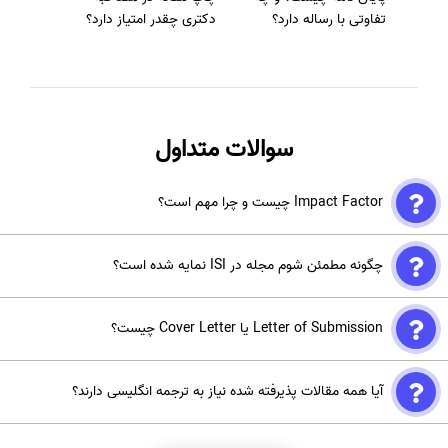
تفاوتی با رساله دارد؟
دکتری چقدر امتیاز دارد؟
سوالات متداول
Impact Factor چیست و چرا مهم است؟
ضریب تأثیر نشان‌دهنده تعداد ارجاعات به مقالات یک مجله است. هرچه
چگونه مطمئن شوم مجله در ISI نمایه شده است؟
Impact Factor بالاتر باشد، اعتبار علمی و نفوذ مقاله در جامعه پژوهشی
بیشتر است.
ابتدا در سایت Scimago مجله را جستجو کنید. سپس نام مجله را در
Letter of Submission یا Cover Letter چیست؟
فهرست رسمی ISI بررسی کنید تا از نمایه بودن آن اطمینان حاصل شود.
نامه‌ای است که همراه مقاله ارسال می‌شود و در آن اهمیت پژوهش، نوآوری
آیا همه مقالات پذیرفته شده نیاز به ترجمه انگلیسی دارند؟
و دلیل انتخاب مجله ذکر می‌شود. نامه باید مختصر، حرفه‌ای و جذاب باشد
تا توجه سردبیر را جلب کند.
بله، اکثر مجلات ISI انگلیسی زبان هستند و ترجمه تخصصی و ویراستاری