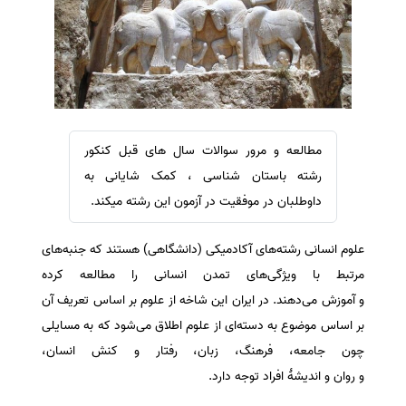
سفارش ویرایش
ترجمه عربی به فارسی
سفارش پارافریز
مشاهده همه زبان ها
سفارش فرمت‌بندی
سفارش کاهش کمیت
سفارش معرفی مجله
مطالعه و مرور سوالات سال های قبل کنکور
سفارش معرفی مقاله
رشته باستان شناسی ، کمک شایانی به
سفارش معرفی کتاب
داوطلبان در موفقیت در آزمون این رشته میکند.
سفارش چکیده مبسوط
علوم انسانی رشته‌های آکادمیکی (دانشگاهی) هستند که جنبه‌های
سفارش ترجمه مولتی‌مدیا
مرتبط با ویژگی‌های تمدن انسانی را مطالعه کرده
سفارش گویندگی
و آموزش می‌دهند. در ایران این شاخه از علوم بر اساس تعریف آن
سفارش تولید محتوا
بر اساس موضوع به دسته‌ای از علوم اطلاق می‌شود که به مسایلی
سفارش ترجمه همزمان
چون جامعه، فرهنگ، زبان، رفتار و کنش انسان،
سفارش چکیده گرافیکی
و روان و اندیشهٔ افراد توجه دارد.
سفارش تهیه کاورلتر