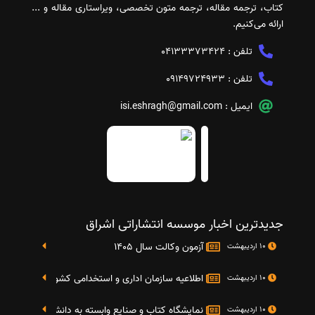
کتاب، ترجمه مقاله، ترجمه متون تخصصی، ویراستاری مقاله و ...
ارائه می‌کنیم.
تلفن :
04133373424
تلفن :
09149724933
ایمیل :
isi.eshragh@gmail.com
جدیدترین اخبار موسسه انتشاراتی اشراق
آزمون وکالت سال 1405
10 اردیبهشت
اطلاعیه سازمان اداری و استخدامی کشور در خصوص نت
10 اردیبهشت
نمایشگاه کتاب و صنایع وابسته به دانشگاه صنعتی شریف 4 الی 8 مهر م
10 اردیبهشت