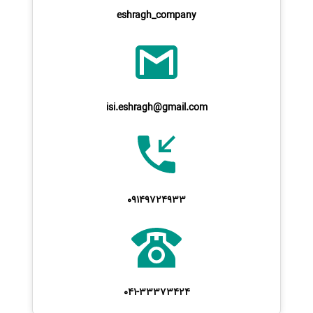
eshragh_company
isi.eshragh@gmail.com
09149724933
041-33373424