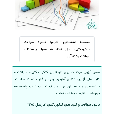
سفارش ویرایش
ترجمه عربی به فارسی
سفارش پارافریز
مشاهده همه زبان ها
سفارش فرمت‌بندی
سفارش کاهش کمیت
سفارش معرفی مجله
موسسه انتشاراتی اشراق: دانلود سوالات
سفارش معرفی مقاله
کنکوردکتری سال 1405 به همراه پاسخنامه
سفارش معرفی کتاب
سوالات رشته آمار
سفارش چکیده مبسوط
سفارش ترجمه مولتی‌مدیا
ضمن آرزوی موفقیت برای داوطلبان کنکور دکتری، سوالات و
کلید های آزمون دکتری آماردرجدول زیر قرار داده شده است.
سفارش گویندگی
دانشجویان و داوطلبان عزیز می توانند سوالات و پاسخنامه
سفارش تولید محتوا
مربوطه را دانلود و مطالعه نمایند.
سفارش ترجمه همزمان
دانلود سوالات و کلید های کنکوردکتری آمارسال 1405
سفارش چکیده گرافیکی
سفارش تهیه کاورلتر