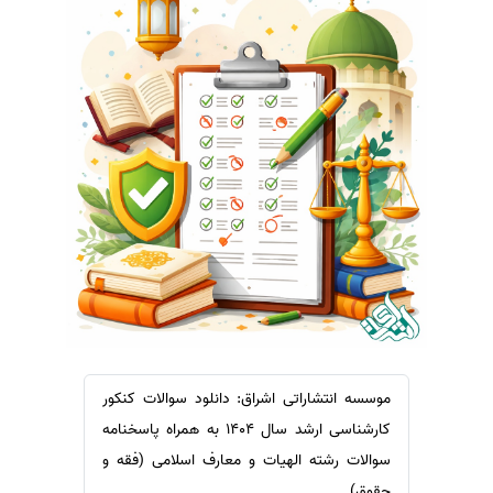
سفارش ویرایش
ترجمه عربی به فارسی
سفارش پارافریز
مشاهده همه زبان ها
سفارش فرمت‌بندی
سفارش کاهش کمیت
سفارش معرفی مجله
سفارش معرفی مقاله
سفارش معرفی کتاب
سفارش چکیده مبسوط
سفارش ترجمه مولتی‌مدیا
سفارش گویندگی
سفارش تولید محتوا
موسسه انتشاراتی اشراق: دانلود سوالات کنکور
سفارش ترجمه همزمان
کارشناسی ارشد سال 1404 به همراه پاسخنامه
سفارش چکیده گرافیکی
سوالات رشته الهیات و معارف اسلامی (فقه و
حقوق)
سفارش تهیه کاورلتر