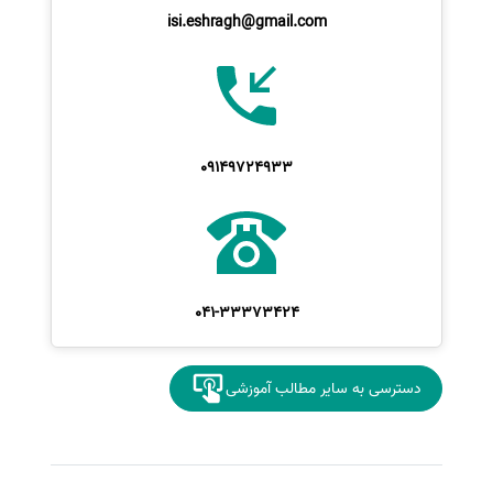
isi.eshragh@gmail.com
09149724933
041-33373424
دسترسی به سایر مطالب آموزشی