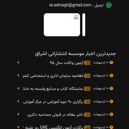
ایمیل :
isi.eshragh@gmail.com
جدیدترین اخبار موسسه انتشاراتی اشراق
آزمون وکالت سال 95
10 اردیبهشت
اطلاعیه سازمان اداری و استخدامی کشور در خصوص نت
10 اردیبهشت
نمایشگاه کتاب و صنایع وابسته به دانشگاه صنعتی شریف 4 الی 8 مهر م
10 اردیبهشت
برگزاری 90 دوره آموزشی در مرکز آموزش فرهنگی دانشگاه علامه
10 اردیبهشت
تاثیر مقاله در قبولی مصاحبه دکتری
10 اردیبهشت
برگزاری آزمون انگلیسی GRE روز شنبه 27 شهریور(مقارن با 17 سپتامبر 2016)
10 اردیبهشت