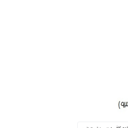
سفارش چکیده مبسوط
سفارش ترجمه مولتی‌مدیا
سفارش گویندگی
سفارش تولید محتوا
سفارش ترجمه همزمان
سفارش چکیده گرافیکی
سفارش تهیه کاورلتر
سفارش انگیزه‌نامه‌SOP