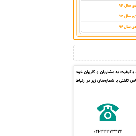
 سال 94
 سال 95
ی سال 96
باکیفیت به مشتریان و کاربران خود
 تلفنی با شماره‌های زیر در ارتباط
041-33373424