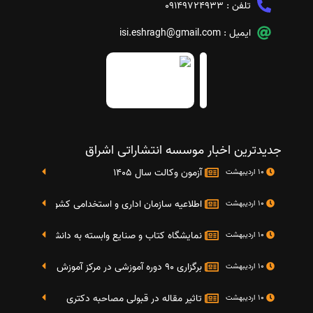
تلفن :
09149724933
ایمیل :
isi.eshragh@gmail.com
جدیدترین اخبار موسسه انتشاراتی اشراق
آزمون وکالت سال 1405
10 اردیبهشت
اطلاعیه سازمان اداری و استخدامی کشور در خصوص نت
10 اردیبهشت
نمایشگاه کتاب و صنایع وابسته به دانشگاه صنعتی شریف 4 الی 8 مهر م
10 اردیبهشت
برگزاری 90 دوره آموزشی در مرکز آموزش فرهنگی دانشگاه علامه
10 اردیبهشت
تاثیر مقاله در قبولی مصاحبه دکتری
10 اردیبهشت