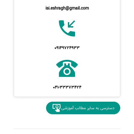
isi.eshragh@gmail.com
09149724933
041-33373424
دسترسی به سایر مطالب آموزشی