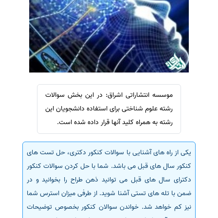
سفارش ویرایش
ترجمه عربی به فارسی
سفارش پارافریز
مشاهده همه زبان ها
سفارش فرمت‌بندی
سفارش کاهش کمیت
سفارش معرفی مجله
سفارش معرفی مقاله
موسسه انتشاراتی اشراق: در این بخش سوالات
سفارش معرفی کتاب
رشته علوم شناختی برای استفاده دانشجویان این
سفارش چکیده مبسوط
رشته به همراه کلید آنها قرار داده شده است.
سفارش ترجمه مولتی‌مدیا
یکی از راه های آشنایی با سوالات کنکور دکتری، حل تست های
سفارش گویندگی
کنکور سال های قبل می باشد. شما با حل کردن سوالات کنکور
سفارش تولید محتوا
دکترای سال های قبل می توانید ذهن طراح را بخوانید و در
سفارش ترجمه همزمان
ضمن با تله های تستی آشنا شوید. از طرفی میزان استرس شما
سفارش چکیده گرافیکی
نیز کم خواهد شد. خواندن سوالان کنکور بخصوص توضیحات
سفارش تهیه کاورلتر