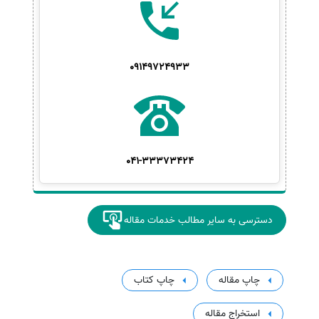
09149724933
041-33373424
دسترسی به سایر مطالب خدمات مقاله
چاپ مقاله
چاپ کتاب
استخراج مقاله