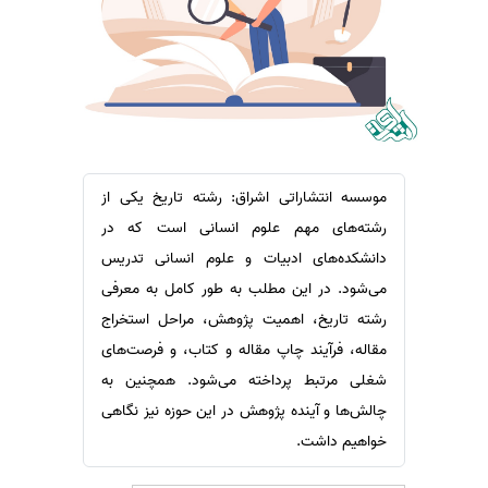
سفارش ویرایش
ترجمه عربی به فارسی
سفارش پارافریز
مشاهده همه زبان ها
سفارش فرمت‌بندی
سفارش کاهش کمیت
سفارش معرفی مجله
موسسه انتشاراتی اشراق: رشته تاریخ یکی از
سفارش معرفی مقاله
رشته‌های مهم علوم انسانی است که در
سفارش معرفی کتاب
دانشکده‌های ادبیات و علوم انسانی تدریس
سفارش چکیده مبسوط
می‌شود. در این مطلب به طور کامل به معرفی
سفارش ترجمه مولتی‌مدیا
رشته تاریخ، اهمیت پژوهش، مراحل استخراج
سفارش گویندگی
مقاله، فرآیند چاپ مقاله و کتاب، و فرصت‌های
سفارش تولید محتوا
شغلی مرتبط پرداخته می‌شود. همچنین به
چالش‌ها و آینده پژوهش در این حوزه نیز نگاهی
سفارش ترجمه همزمان
خواهیم داشت.
سفارش چکیده گرافیکی
سفارش تهیه کاورلتر