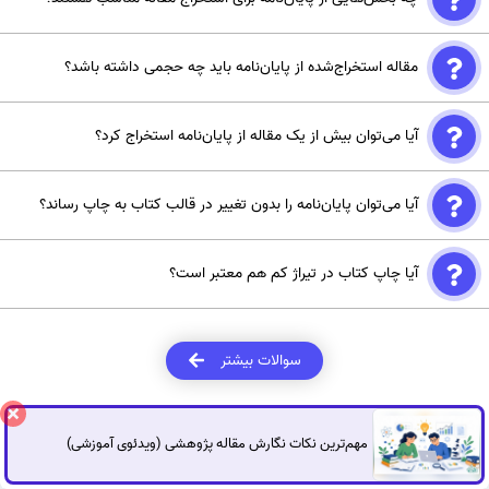
معمولاً بخش‌های چکیده، مقدمه، روش تحقیق، یافته‌ها و نتیجه‌گیری
مقاله استخراج‌شده از پایان‌نامه باید چه حجمی داشته باشد؟
پایه‌های اصلی مقاله را تشکیل می‌دهند. باید داده‌ها و تحلیل‌هایی که
قابلیت انتشار دارند، بدون زیاده‌گویی یا جزئیات اضافی، در مقاله گنجانده
حجم مقاله معمولاً بین 3000 تا 6000 کلمه (حدود 10 تا 15 صفحه) است.
شوند.
آیا می‌توان بیش از یک مقاله از پایان‌نامه استخراج کرد؟
برخی مجلات محدودیت خاصی برای تعداد کلمات دارند که باید در
دستورالعمل‌های آن‌ها بررسی شود.
بله، در صورتی که پایان‌نامه دارای نتایج کافی باشد، می‌توان چندین مقاله
آیا می‌توان پایان‌نامه را بدون تغییر در قالب کتاب به چاپ رساند؟
علمی از آن استخراج کرد. البته باید اطمینان حاصل شود که محتوای هر
مقاله متفاوت و منحصربه‌فرد است و تکراری محسوب نمی‌شود.
خیر، باید بازنویسی شود تا از ساختار دانشگاهی خارج شده و به سبک کتاب
آیا چاپ کتاب در تیراژ کم هم معتبر است؟
نزدیک شود.
بله، حتی چاپ 5 نسخه هم اگر با مجوزهای رسمی باشد، معتبر محسوب
می‌شود.
سوالات بیشتر
مهم‌ترین نکات نگارش مقاله پژوهشی (ویدئوی آموزشی)
گفتگوی آنلاین