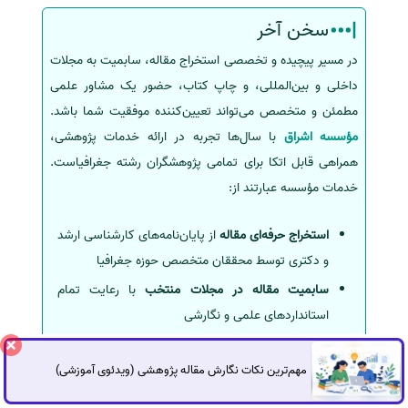
سخن آخر
در مسیر پیچیده و تخصصی استخراج مقاله، سابمیت به مجلات
داخلی و بین‌المللی، و چاپ کتاب، حضور یک مشاور علمی
مطمئن و متخصص می‌تواند تعیین‌کننده موفقیت شما باشد.
مؤسسه اشراق
با سال‌ها تجربه در ارائه خدمات پژوهشی،
همراهی قابل اتکا برای تمامی پژوهشگران رشته جغرافیاست.
خدمات مؤسسه عبارتند از:
استخراج حرفه‌ای مقاله
از پایان‌نامه‌های کارشناسی ارشد
و دکتری توسط محققان متخصص حوزه جغرافیا
سابمیت مقاله در مجلات منتخب
با رعایت تمام
استانداردهای علمی و نگارشی
تبدیل پایان‌نامه به کتاب
در قالب علمی و قابل چاپ،
همراه با دریافت شابک، فیپا، و حق تألیف
مهم‌ترین نکات نگارش مقاله پژوهشی (ویدئوی آموزشی)
گفتگوی آنلاین
ترجمه تخصصی متون علمی و کتاب‌ها
توسط مترجمان