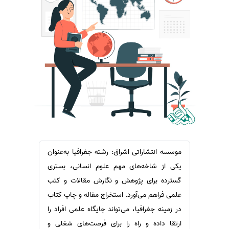
سفارش ویرایش
ترجمه عربی به فارسی
سفارش پارافریز
مشاهده همه زبان ها
سفارش فرمت‌بندی
سفارش کاهش کمیت
سفارش معرفی مجله
سفارش معرفی مقاله
سفارش معرفی کتاب
سفارش چکیده مبسوط
سفارش ترجمه مولتی‌مدیا
موسسه انتشاراتی اشراق: رشته جغرافیا به‌عنوان
سفارش گویندگی
یکی از شاخه‌های مهم علوم انسانی، بستری
سفارش تولید محتوا
گسترده برای پژوهش و نگارش مقالات و کتب
سفارش ترجمه همزمان
علمی فراهم می‌آورد. استخراج مقاله و چاپ کتاب
در زمینه جغرافیا، می‌تواند جایگاه علمی افراد را
سفارش چکیده گرافیکی
ارتقا داده و راه را برای فرصت‌های شغلی و
سفارش تهیه کاورلتر