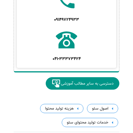
09149724933
041-33373424
دسترسی به سایر مطالب آموزشی
اصول سئو
هزینه تولید محتوا
خدمات تولید محتوای سئو