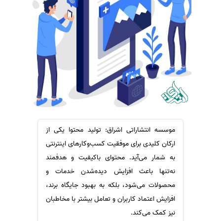
سفارش ویرایش
ترجمه عربی به فارسی
سفارش پارافریز
مشاهده همه زبان ها
سفارش فرمت‌بندی
سفارش کاهش کمیت
سفارش معرفی مجله
سفارش معرفی مقاله
سفارش معرفی کتاب
سفارش چکیده مبسوط
موسسه انتشاراتی اشراق: تولید محتوا یکی از
سفارش ترجمه مولتی‌مدیا
ارکان کلیدی برای موفقیت کسب‌وکارهای اینترنتی
سفارش گویندگی
به شمار می‌آید. محتوای باکیفیت و هدفمند
نه‌تنها باعث افزایش دیده‌شدن خدمات و
سفارش تولید محتوا
محصولات می‌شود، بلکه به بهبود جایگاه برند،
سفارش ترجمه همزمان
افزایش اعتماد کاربران و تعامل بیشتر با مخاطبان
سفارش چکیده گرافیکی
نیز کمک می‌کند.
سفارش تهیه کاورلتر