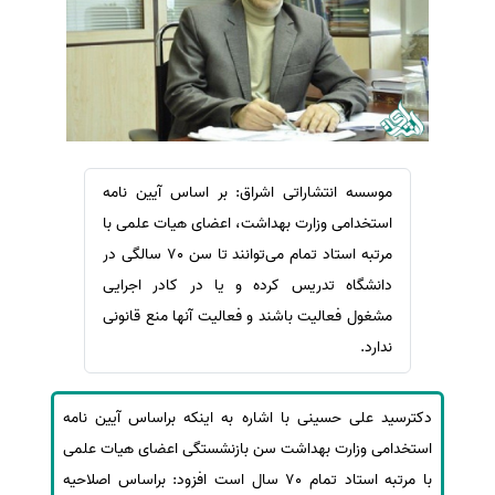
سفارش ویرایش
ترجمه عربی به فارسی
سفارش پارافریز
مشاهده همه زبان ها
سفارش فرمت‌بندی
سفارش کاهش کمیت
سفارش معرفی مجله
موسسه انتشاراتی اشراق: بر اساس آیین نامه
سفارش معرفی مقاله
استخدامی وزارت بهداشت، اعضای هیات علمی با
سفارش معرفی کتاب
مرتبه استاد تمام می‌توانند تا سن 70 سالگی در
سفارش چکیده مبسوط
دانشگاه تدریس کرده و یا در کادر اجرایی
سفارش ترجمه مولتی‌مدیا
مشغول فعالیت باشند و فعالیت آنها منع قانونی
ندارد.
سفارش گویندگی
سفارش تولید محتوا
دکترسید علی حسینی با اشاره به اینکه براساس آیین نامه
سفارش ترجمه همزمان
استخدامی وزارت بهداشت سن بازنشستگی اعضای هیات علمی
سفارش چکیده گرافیکی
با مرتبه استاد تمام 70 سال است افزود: براساس اصلاحیه
سفارش تهیه کاورلتر