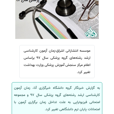
سفارش ویرایش
ترجمه عربی به فارسی
سفارش پارافریز
مشاهده همه زبان ها
سفارش فرمت‌بندی
سفارش کاهش کمیت
سفارش معرفی مجله
سفارش معرفی مقاله
موسسه انتشاراتی اشراق:زمان آزمون کارشناسی
سفارش معرفی کتاب
ارشد رشته‌های گروه پزشکی سال 97 براساس
سفارش چکیده مبسوط
اعلام مرکز سنجش آموزش پزشکی وزارت بهداشت
سفارش ترجمه مولتی‌مدیا
تغییر کرد.
سفارش گویندگی
به گزارش خبرنگار گروه دانشگاه خبرگزاری آنا، زمان آزمون
سفارش تولید محتوا
کارشناسی ارشد رشته‌های گروه پزشکی سال 97 و مجموعه
سفارش ترجمه همزمان
امتحانی فیزیوتراپی به علت تداخل زمان برگزاری آزمون با
سفارش چکیده گرافیکی
امتحانات پایان ترم دانشگاهی تغییر کرد.
سفارش تهیه کاورلتر