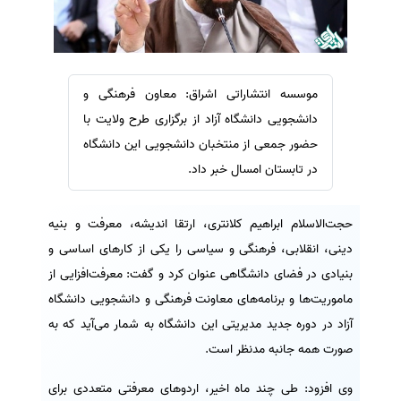
سفارش ویرایش
ترجمه عربی به فارسی
سفارش پارافریز
مشاهده همه زبان ها
سفارش فرمت‌بندی
موسسه انتشاراتی اشراق: معاون فرهنگی و
سفارش کاهش کمیت
دانشجویی دانشگاه آزاد از برگزاری طرح ولایت با
سفارش معرفی مجله
حضور جمعی از منتخبان دانشجویی این دانشگاه
سفارش معرفی مقاله
در تابستان امسال خبر داد.
سفارش معرفی کتاب
سفارش چکیده مبسوط
حجت‌الاسلام ابراهیم کلانتری، ارتقا اندیشه، معرفت و بنیه
دینی، انقلابی، فرهنگی و سیاسی را یکی از کارهای اساسی و
سفارش ترجمه مولتی‌مدیا
بنیادی در فضای دانشگاهی عنوان کرد و گفت: معرفت‌افزایی از
سفارش گویندگی
ماموریت‌ها و برنامه‌های معاونت فرهنگی و دانشجویی دانشگاه
سفارش تولید محتوا
آزاد در دوره جدید مدیریتی این دانشگاه به شمار می‌آید که به
سفارش ترجمه همزمان
صورت همه جانبه مدنظر است.
سفارش چکیده گرافیکی
وی افزود: طی چند ماه اخیر، اردوهای معرفتی متعددی برای
سفارش تهیه کاورلتر