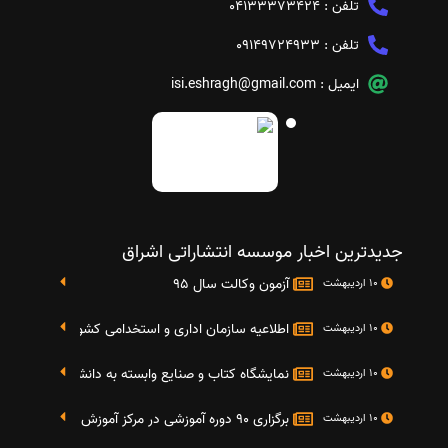
تلفن :
04133373424
تلفن :
09149724933
ایمیل :
isi.eshragh@gmail.com
جدیدترین اخبار موسسه انتشاراتی اشراق
آزمون وکالت سال 95
10 اردیبهشت
اطلاعیه سازمان اداری و استخدامی کشور در خصوص نت
10 اردیبهشت
نمایشگاه کتاب و صنایع وابسته به دانشگاه صنعتی شریف 4 الی 8 مهر م
10 اردیبهشت
برگزاری 90 دوره آموزشی در مرکز آموزش فرهنگی دانشگاه علامه
10 اردیبهشت