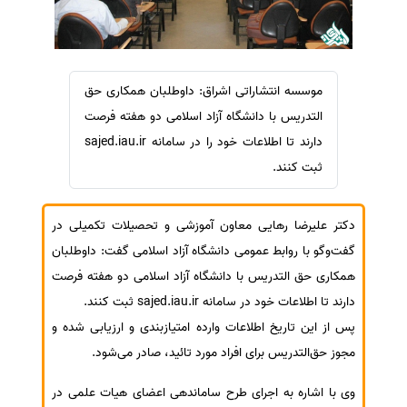
سفارش ویرایش
ترجمه عربی به فارسی
سفارش پارافریز
مشاهده همه زبان ها
سفارش فرمت‌بندی
موسسه انتشاراتی اشراق: داوطلبان همکاری حق
سفارش کاهش کمیت
التدریس با دانشگاه آزاد اسلامی دو هفته فرصت
سفارش معرفی مجله
دارند تا اطلاعات خود را در سامانه sajed.iau.ir
سفارش معرفی مقاله
ثبت کنند.
سفارش معرفی کتاب
دکتر علیرضا رهایی معاون آموزشی و تحصیلات تکمیلی در
سفارش چکیده مبسوط
گفت‌وگو با روابط عمومی دانشگاه آزاد اسلامی گفت: داوطلبان
سفارش ترجمه مولتی‌مدیا
همکاری حق التدریس با دانشگاه آزاد اسلامی دو هفته فرصت
سفارش گویندگی
دارند تا اطلاعات خود در سامانه sajed.iau.ir ثبت کنند.
سفارش تولید محتوا
پس از این تاریخ اطلاعات وارده امتیازبندی و ارزیابی شده و
سفارش ترجمه همزمان
مجوز حق‌التدریس برای افراد مورد تائید، صادر می‌شود.
سفارش چکیده گرافیکی
وی با اشاره به اجرای طرح ساماندهی اعضای هیات علمی در
سفارش تهیه کاورلتر