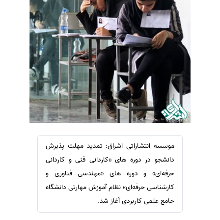
سفارش ویرایش
ترجمه عربی به فارسی
سفارش پارافریز
مشاهده همه زبان ها
سفارش فرمت‌بندی
سفارش کاهش کمیت
سفارش معرفی مجله
سفارش معرفی مقاله
سفارش معرفی کتاب
سفارش چکیده مبسوط
سفارش ترجمه مولتی‌مدیا
موسسه انتشاراتی اشراق: تمدید مهلت پذیرش
سفارش گویندگی
دانشجو در دوره‌ های «کاردانی فنی و کاردانی
سفارش تولید محتوا
حرفه‌ای» و دوره‌ های «مهندسی فناوری و
سفارش ترجمه همزمان
کارشناسی حرفه‌ای» نظام آموزش مهارتی دانشگاه
جامع علمی کاربردی آغاز شد.
سفارش چکیده گرافیکی
سفارش تهیه کاورلتر