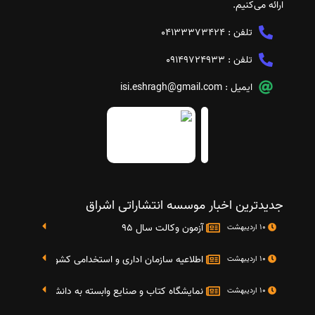
ارائه می‌کنیم.
تلفن :
04133373424
تلفن :
09149724933
ایمیل :
isi.eshragh@gmail.com
جدیدترین اخبار موسسه انتشاراتی اشراق
آزمون وکالت سال 95
10 اردیبهشت
اطلاعیه سازمان اداری و استخدامی کشور در خصوص نت
10 اردیبهشت
نمایشگاه کتاب و صنایع وابسته به دانشگاه صنعتی شریف 4 الی 8 مهر م
10 اردیبهشت