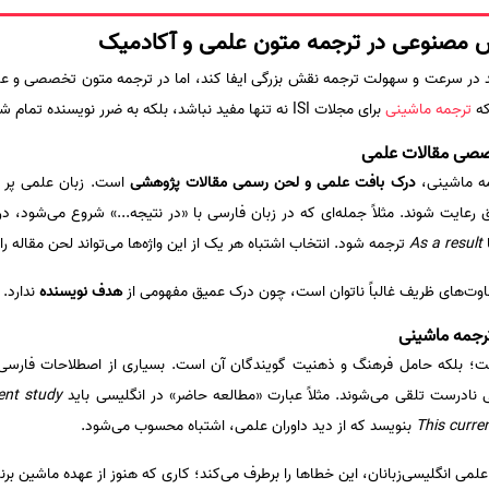
مصنوعی در ترجمه متون علمی و آکادمیک
 در سرعت و سهولت ترجمه نقش بزرگی ایفا کند، اما در ترجمه متون تخصصی و علم
که
ترجمه ماشینی
برای مجلات ISI نه تنها مفید نباشد، بلکه به ضرر نویسنده تمام شود.
صصی مقالات علمی
مه ماشینی،
درک بافت علمی و لحن رسمی مقالات پژوهشی
است. زبان علمی پر 
عایت شوند. مثلاً جمله‌ای که در زبان فارسی با «در نتیجه...» شروع می‌شود، در 
As a result
ترجمه شود. انتخاب اشتباه هر یک از این واژه‌ها می‌تواند لحن مقاله ر
‌های ظریف غالباً ناتوان است، چون درک عمیق مفهومی از
هدف نویسنده
ندارد.
رجمه ماشینی
نیست؛ بلکه حامل فرهنگ و ذهنیت گویندگان آن است. بسیاری از اصطلاحات فارسی
 نادرست تلقی می‌شوند. مثلاً عبارت «مطالعه حاضر» در انگلیسی باید
ent study
This curre
بنویسد که از دید داوران علمی، اشتباه محسوب می‌شود.
می انگلیسی‌زبانان، این خطاها را برطرف می‌کند؛ کاری که هنوز از عهده ماشین برنم