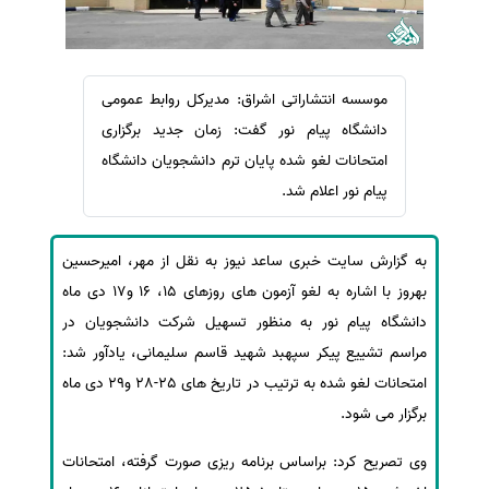
سفارش ویرایش
ترجمه عربی به فارسی
سفارش پارافریز
مشاهده همه زبان ها
سفارش فرمت‌بندی
موسسه انتشاراتی اشراق: مدیرکل روابط عمومی
سفارش کاهش کمیت
دانشگاه پیام نور گفت: زمان جدید برگزاری
امتحانات لغو شده پایان ترم دانشجویان دانشگاه
سفارش معرفی مجله
پیام نور اعلام شد.
سفارش معرفی مقاله
سفارش معرفی کتاب
به گزارش سایت خبری ساعد نیوز به نقل از مهر، امیرحسین
سفارش چکیده مبسوط
بهروز با اشاره به لغو آزمون های روزهای 15، 16 و17 دی ماه
سفارش ترجمه مولتی‌مدیا
دانشگاه پیام نور به منظور تسهیل شرکت دانشجویان در
سفارش گویندگی
مراسم تشییع پیکر سپهبد شهید قاسم سلیمانی، یادآور شد:
سفارش تولید محتوا
امتحانات لغو شده به ترتیب در تاریخ های 25-28 و29 دی ماه
برگزار می شود.
سفارش ترجمه همزمان
سفارش چکیده گرافیکی
وی تصریح کرد: براساس برنامه ریزی صورت گرفته، امتحانات
سفارش تهیه کاورلتر