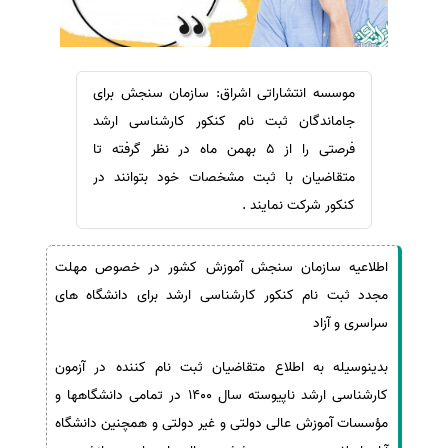
سفارش ویرایش
ترجمه عربی به فارسی
سفارش پارافریز
مشاهده همه زبان ها
سفارش فرمت‌بندی
موسسه انتشاراتی اشراق: سازمان سنجش برای
سفارش کاهش کمیت
جاماندگان ثبت نام کنکور کارشناسی ارشد
فرصتی را از 5 بهمن ماه در نظر گرفته تا
سفارش معرفی مجله
متقاضیان با ثبت مشخصات خود بتوانند در
سفارش معرفی مقاله
کنکور شرکت نمایند .
سفارش معرفی کتاب
سفارش چکیده مبسوط
اطلاعیه سازمان سنجش آموزش کشور در خصوص مهلت
سفارش ترجمه مولتی‌مدیا
مجدد ثبت نام کنکور کارشناسی ارشد برای دانشگاه های
سفارش گویندگی
سراسری و آزاد
سفارش تولید محتوا
بدینوسیله به اطلاع متقاضیان ثبت نام کننده در آزمون
سفارش ترجمه همزمان
کارشناسی ارشد ناپیوسته سال 1400 در تمامی دانشگاهها و
سفارش چکیده گرافیکی
مؤسسات آموزش عالی دولتی و غیر دولتی و همچنین دانشگاه
سفارش تهیه کاورلتر