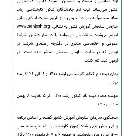
آزاد اسلامی و بیست و ششمین المپیاد علمی- دانشجویی
کشور می‌رساند ثبت نام جاماندگان کنکور کارشناسی ارشد
سفارش انگیزه‌نامه‌SOP
1400 منحصراً به صورت اینترنتی و از طریق سایت اطلاع رسانی
سازمان سنجش آموزش کشور به نشانی: www.sanjesh.org
انجام می‌شود. متقاضیان می‌توانند با در نظر داشتن شرایط
عمومی و اختصاصی مندرج در دفترچه راهنمای شرکت در
آزمون که در سایت سازمان سنجش منتشر شده است، در
آزمون ثبت نام کنند.
زمان ثبت نام کنکور کارشناسی ارشد 1400 از 16 الی 26 آذر ماه
بود .
مهلت مجدد ثبت نام کنکور ارشد 1400 ، از 5 لغایت 8 بهمن
ماه می باشد .
سخنگوی سازمان سنجش آموزش کشور گفت: بر اساس برنامه
زمانی پیش بینی شده آزمون کارشناسی ارشد ناپیوسته سال
1400 در روزهای پنجشنبه و جمعه 6 و 7 خردادماه 1400 برگزار