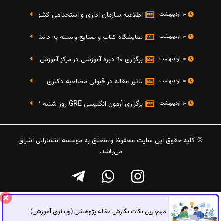
اطلاعیه سازمان اداری و استخدامی کشور در خصوص نت
10 اردیبهشت
نمایشگاه کتاب و صنایع وابسته به دانشگاه صنعتی شریف 4 الی 8 مهر م
10 اردیبهشت
برگزاری 90 دوره آموزشی در مرکز آموزش فرهنگی دانشگاه علامه
10 اردیبهشت
تاثیر مقاله در قبولی مصاحبه دکتری
10 اردیبهشت
برگزاری آزمون انگلیسی GRE روز شنبه 27 شهریور(مقارن با 17 سپتامبر 2016)
10 اردیبهشت
© کلیه حقوق این سایت محفوظ و متعلق به موسسه انتشاراتی اشراق
می‌باشد.
مهم‌ترین نکات نگارش مقاله پژوهشی (ویدئوی آموزشی)
گفتگوی آنلاین