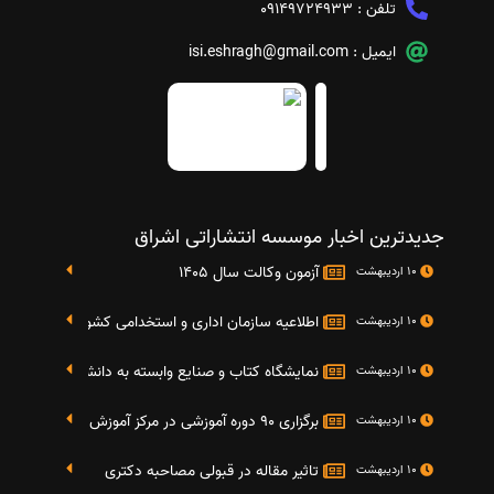
تلفن :
09149724933
ایمیل :
isi.eshragh@gmail.com
جدیدترین اخبار موسسه انتشاراتی اشراق
آزمون وکالت سال 1405
10 اردیبهشت
اطلاعیه سازمان اداری و استخدامی کشور در خصوص نت
10 اردیبهشت
نمایشگاه کتاب و صنایع وابسته به دانشگاه صنعتی شریف 4 الی 8 مهر م
10 اردیبهشت
برگزاری 90 دوره آموزشی در مرکز آموزش فرهنگی دانشگاه علامه
10 اردیبهشت
تاثیر مقاله در قبولی مصاحبه دکتری
10 اردیبهشت