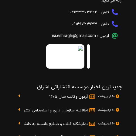
ارائه می‌کنیم.
تلفن :
04133373424
تلفن :
09149724933
ایمیل :
isi.eshragh@gmail.com
جدیدترین اخبار موسسه انتشاراتی اشراق
آزمون وکالت سال 1405
10 اردیبهشت
اطلاعیه سازمان اداری و استخدامی کشور در خصوص نت
10 اردیبهشت
نمایشگاه کتاب و صنایع وابسته به دانشگاه صنعتی شریف 4 الی 8 مهر م
10 اردیبهشت