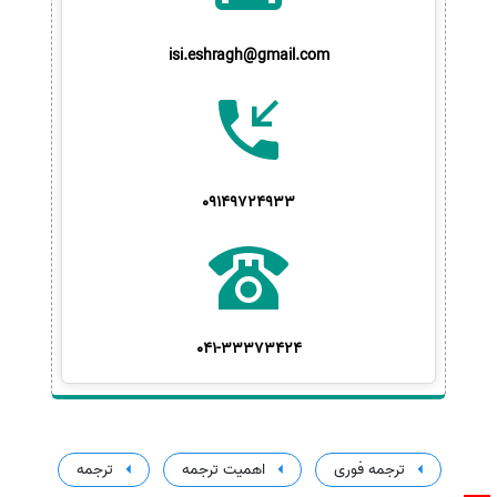
isi.eshragh@gmail.com
09149724933
041-33373424
ترجمه فوری
اهمیت ترجمه
ترجمه