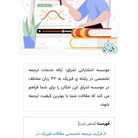
سفارش ویرایش
ترجمه عربی به فارسی
سفارش پارافریز
مشاهده همه زبان ها
سفارش فرمت‌بندی
سفارش کاهش کمیت
سفارش معرفی مجله
سفارش معرفی مقاله
سفارش معرفی کتاب
موسسه انتشاراتی اشراق: ارائه خدمات ترجمه
سفارش چکیده مبسوط
تخصصی در رشته ی فیزیک به 32 زبان مختلف
سفارش ترجمه مولتی‌مدیا
در موسسه اشراق این امکان را برای شما فراهم
می کند که مقالات شما با بهترین کیفیت ترجمه
سفارش گویندگی
شوند.
سفارش تولید محتوا
سفارش ترجمه همزمان
فهرست
]
[
سفارش چکیده گرافیکی
فرآیند ترجمه تخصصی مقالات فیزیک در
سفارش تهیه کاورلتر