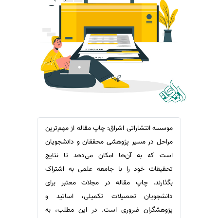
سفارش ویرایش
ترجمه عربی به فارسی
سفارش پارافریز
مشاهده همه زبان ها
سفارش فرمت‌بندی
سفارش کاهش کمیت
سفارش معرفی مجله
سفارش معرفی مقاله
سفارش معرفی کتاب
سفارش چکیده مبسوط
موسسه انتشاراتی اشراق: چاپ مقاله از مهم‌ترین
سفارش ترجمه مولتی‌مدیا
مراحل در مسیر پژوهشی محققان و دانشجویان
سفارش گویندگی
است که به آن‌ها امکان می‌دهد تا نتایج
تحقیقات خود را با جامعه علمی به اشتراک
سفارش تولید محتوا
بگذارند. چاپ مقاله در مجلات معتبر برای
سفارش ترجمه همزمان
دانشجویان تحصیلات تکمیلی، اساتید و
سفارش چکیده گرافیکی
پژوهشگران ضروری است. در این مطلب، به
سفارش تهیه کاورلتر