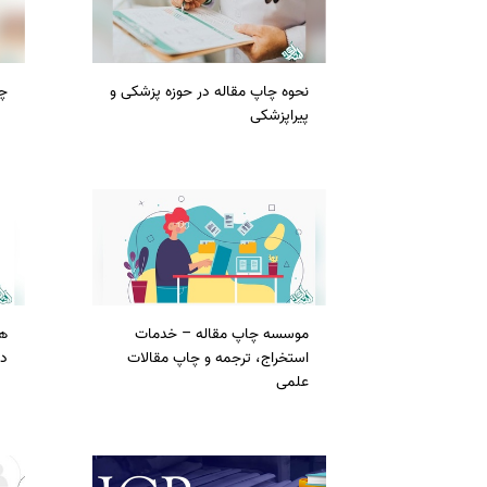
سفارش ویرایش
ترجمه عربی به فارسی
سفارش پارافریز
مشاهده همه زبان ها
نحوه چاپ مقاله در حوزه پزشکی و
چ
سفارش فرمت‌بندی
پیراپزشکی
سفارش کاهش کمیت
سفارش معرفی مجله
سفارش معرفی مقاله
سفارش معرفی کتاب
سفارش چکیده مبسوط
سفارش ترجمه مولتی‌مدیا
موسسه چاپ مقاله – خدمات
هز
سفارش گویندگی
استخراج، ترجمه و چاپ مقالات
د
سفارش تولید محتوا
علمی
سفارش ترجمه همزمان
سفارش چکیده گرافیکی
سفارش تهیه کاورلتر